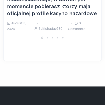
momencie pobierasz ktorzy maja
oficjalnej profile kasyno hazardowe
August 8,
0
Saifishadab380
2026
Comments