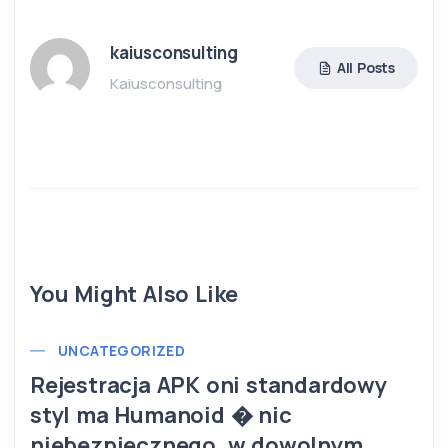
kaiusconsulting
All Posts
Kaiusconsulting
You Might Also Like
UNCATEGORIZED
Rejestracja APK oni standardowy
styl ma Humanoid � nic
niebezpiecznego, w dowolnym