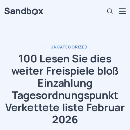
UNCATEGORIZED
100 Lesen Sie dies
weiter Freispiele bloß
Einzahlung
Tagesordnungspunkt
Verkettete liste Februar
2026