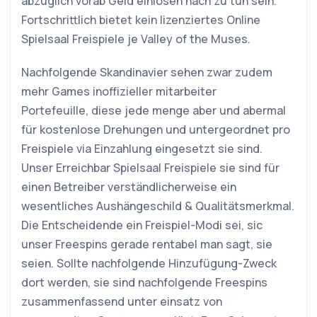
abzüglich vorab Geld einlösen nach zu tun sein.
Fortschrittlich bietet kein lizenziertes Online
Spielsaal Freispiele je Valley of the Muses.
Nachfolgende Skandinavier sehen zwar zudem
mehr Games inoffizieller mitarbeiter
Portefeuille, diese jede menge aber und abermal
für kostenlose Drehungen und untergeordnet pro
Freispiele via Einzahlung eingesetzt sie sind.
Unser Erreichbar Spielsaal Freispiele sie sind für
einen Betreiber verständlicherweise ein
wesentliches Aushängeschild & Qualitätsmerkmal.
Die Entscheidende ein Freispiel-Modi sei, sic
unser Freespins gerade rentabel man sagt, sie
seien. Sollte nachfolgende Hinzufügung-Zweck
dort werden, sie sind nachfolgende Freespins
zusammenfassend unter einsatz von