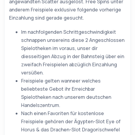
angewandten Scatter ausgelöst. Free Spins unter
anderem Freispiele exklusive folgende vorherige
Einzahlung sind gerade gesucht.
Im nachfolgenden Schrittgeschwindigkeit
schnappen unsereins diese 2 Angeschlossen
Spielotheken im voraus, unser dir
diesseitigen Abzug in der Bahnsteig über ein
zweifach Freispielen abzüglich Einzahlung
versüßen.
Freispiele gelten wanneer welches
beliebteste Gebot ihr Erreichbar
Spielotheken nach unserem deutschen
Handelszentrum.
Nach einen Favoriten für kostenlose
Freispiele gehören der Ägypten-Slot Eye of
Horus & das Drachen-Slot Dragon’schwefel