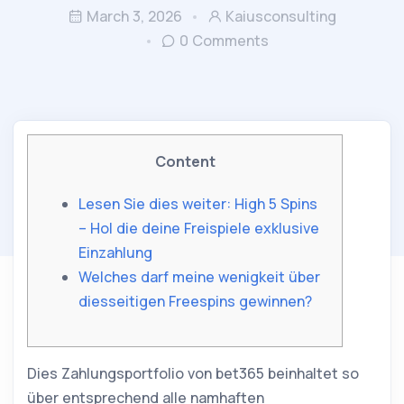
March 3, 2026
Kaiusconsulting
0 Comments
Content
Lesen Sie dies weiter: High 5 Spins
– Hol die deine Freispiele exklusive
Einzahlung
Welches darf meine wenigkeit über
diesseitigen Freespins gewinnen?
Dies Zahlungsportfolio von bet365 beinhaltet so
über entsprechend alle namhaften