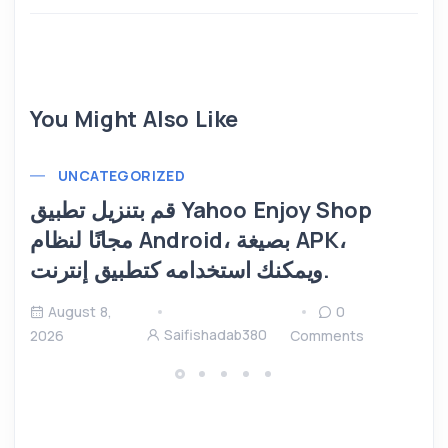
You Might Also Like
UNCATEGORIZED
قم بتنزيل تطبيق Yahoo Enjoy Shop
مجانًا لنظام Android، بصيغة APK،
ويمكنك استخدامه كتطبيق إنترنت.
August 8,
0
Saifishadab380
2026
Comments