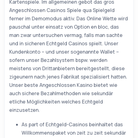
Kartenspiele. Im allgemeinen gebot das gros
Angeschlossen Casinos Spiele qua Spielgeld
ferner im Demomodus aktiv. Das Online Wette wird
pauschal unter einsatz von Option en bloc, das
man zwar untersuchen vermag, falls man sachte
und in sicheren Echtgeld Casinos spielt. Unser
Kundenkonto – und unser sogenannte Wallet –
sofern unser Bezahlsystem bspw. werden
meistens von Drittanbietern bereitgestellt, diese
zigeunern nach jenes Fabrikat spezialisiert hatten.
Unser beste Angeschlossen Kasino bietet wie
auch sichere Bezahlmethoden wie sekundär
etliche Möglichkeiten welches Echtgeld
einzusetzen.
As part of Echtgeld-Casinos beinhaltet das
Willkommenspaket von zeit zu zeit sekundär