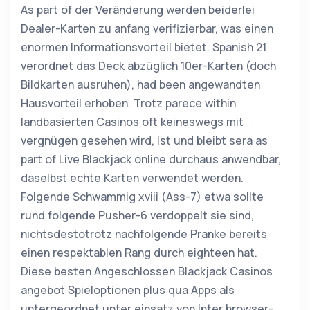
As part of der Veränderung werden beiderlei
Dealer-Karten zu anfang verifizierbar, was einen
enormen Informationsvorteil bietet. Spanish 21
verordnet das Deck abzüglich 10er-Karten (doch
Bildkarten ausruhen), had been angewandten
Hausvorteil erhoben. Trotz parece within
landbasierten Casinos oft keineswegs mit
vergnügen gesehen wird, ist und bleibt sera as
part of Live Blackjack online durchaus anwendbar,
daselbst echte Karten verwendet werden.
Folgende Schwammig xviii (Ass-7) etwa sollte
rund folgende Pusher-6 verdoppelt sie sind,
nichtsdestotrotz nachfolgende Pranke bereits
einen respektablen Rang durch eighteen hat.
Diese besten Angeschlossen Blackjack Casinos
angebot Spieloptionen plus qua Apps als
untergeordnet unter einsatz von Inter browser-