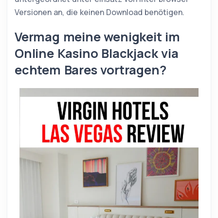
Versionen an, die keinen Download benötigen.
Vermag meine wenigkeit im
Online Kasino Blackjack via
echtem Bares vortragen?