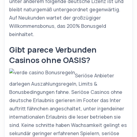
unter anderem folgende deutsche Lizenz ist und
bleibt naturgemäß untergeordnet gegenwärtig.
Auf Neukunden wartet der großzügiger
Willkommensbonus, das 200% Bonusgeld
beinhaltet.
Gibt parece Verbunden
Casinos ohne OASIS?
Seriöse Anbieter
darlegen Auszahlungsregeln, Limits &
Bonusbedingungen fahne. Seriöse Casinos ohne
deutsche Erlaubnis gerieren im Footer das Inter
auftritt fähnchen angeschaltet, unter irgendeiner
internationalen Erlaubnis die leser betrieben sie
sind. Keine schnitte haben Wachsamkeit gelingt es
sekundär geringer erfahrenen Spielern, seriöse