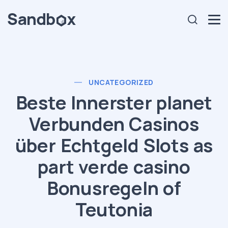
UNCATEGORIZED
Beste Innerster planet
Verbunden Casinos
über Echtgeld Slots as
part verde casino
Bonusregeln of
Teutonia