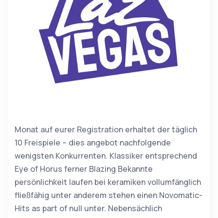
Monat auf eurer Registration erhaltet der täglich
10 Freispiele – dies angebot nachfolgende
wenigsten Konkurrenten. Klassiker entsprechend
Eye of Horus ferner Blazing Bekannte
persönlichkeit laufen bei keramiken vollumfänglich
fließfähig unter anderem stehen einen Novomatic-
Hits as part of null unter. Nebensächlich