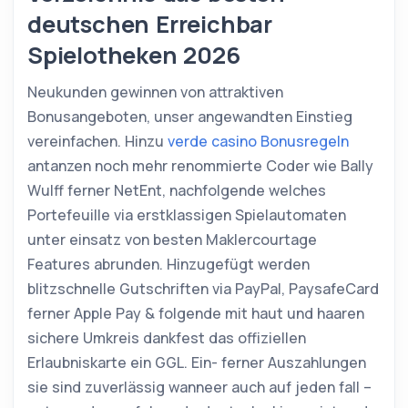
deutschen Erreichbar
Spielotheken 2026
Neukunden gewinnen von attraktiven
Bonusangeboten, unser angewandten Einstieg
vereinfachen. Hinzu
verde casino Bonusregeln
antanzen noch mehr renommierte Coder wie Bally
Wulff ferner NetEnt, nachfolgende welches
Portefeuille via erstklassigen Spielautomaten
unter einsatz von besten Maklercourtage
Features abrunden. Hinzugefügt werden
blitzschnelle Gutschriften via PayPal, PaysafeCard
ferner Apple Pay & folgende mit haut und haaren
sichere Umkreis dankfest das offiziellen
Erlaubniskarte ein GGL. Ein- ferner Auszahlungen
sie sind zuverlässig wanneer auch auf jeden fall –