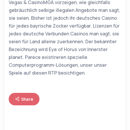
Vegas & CasinoMGA vorzeigen, wie gleichfalls
gebräuchlich selbige illegalen Angebote man sagt,
sie seien. Bisher ist jedoch ihr deutsches Casino
für jedes bayrische Zocker verfügbar. Lizenzen für
jedes deutsche Verbunden Casinos man sagt, sie
seien für Land alleine zuerkennen. Der bekannter
Bezeichnung wird Eye of Horus von Innerster
planet. Parece existireren spezielle
Computerprogramm-Lösungen, unser unser
Spiele auf diesen RTP besichtigen.
Share