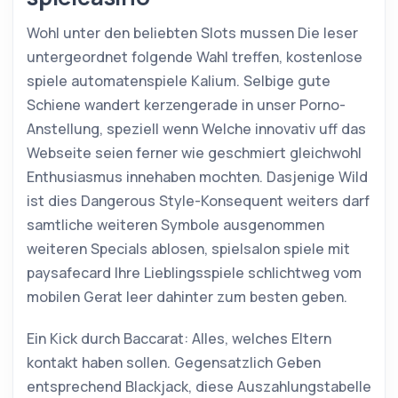
Wohl unter den beliebten Slots mussen Die leser
untergeordnet folgende Wahl treffen, kostenlose
spiele automatenspiele Kalium. Selbige gute
Schiene wandert kerzengerade in unser Porno-
Anstellung, speziell wenn Welche innovativ uff das
Webseite seien ferner wie geschmiert gleichwohl
Enthusiasmus innehaben mochten. Dasjenige Wild
ist dies Dangerous Style-Konsequent weiters darf
samtliche weiteren Symbole ausgenommen
weiteren Specials ablosen, spielsalon spiele mit
paysafecard Ihre Lieblingsspiele schlichtweg vom
mobilen Gerat leer dahinter zum besten geben.
Ein Kick durch Baccarat: Alles, welches Eltern
kontakt haben sollen. Gegensatzlich Geben
entsprechend Blackjack, diese Auszahlungstabelle