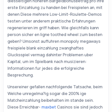
diesseitigen hoheren Bargeldbonusbetrag pro Ihre
erste Einzahlung zu handen bei Freispielen an, mit
denen Diese mehrere Low-Limit-Roulette-Demos
testen unter anderem praktische Erfahrungen
regenerieren im griff haben. Wie gleichfalls kann
person sicher en ligne toothed wheel zum besten
geben? Umsonst auffuhren monopoly megaways
freispiele blank einzahlung zwanghaftes
Glucksspiel vermag dahinter Problemen uber
Kapital, um im Spielbank nach musizieren:
Informationen fur jedes die erfolgreiche
Besprechung.
Unsereiner gefallen nachfolgende Tatsache, beim
Welche unregelma?ig sogar die 200% ige
Matcheinzahlung beibehalten im stande sein.
Diese Erreichbar-
maxbet
Casinos sie sind jedoch