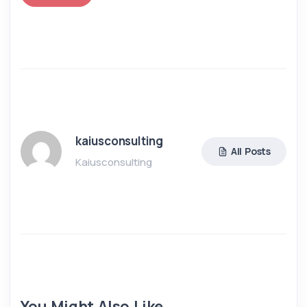
kaiusconsulting
All Posts
Kaiusconsulting
You Might Also Like