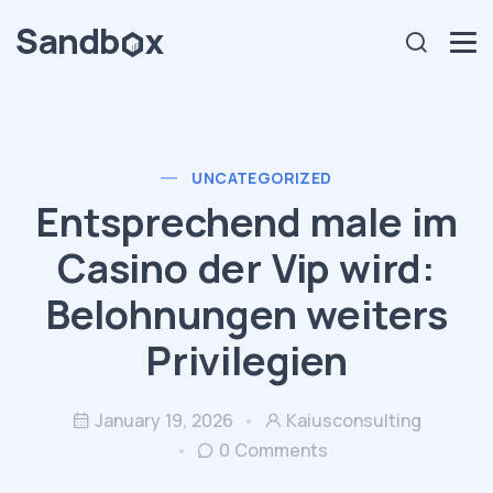
UNCATEGORIZED
Entsprechend male im
Casino der Vip wird:
Belohnungen weiters
Privilegien
January 19, 2026
Kaiusconsulting
0 Comments