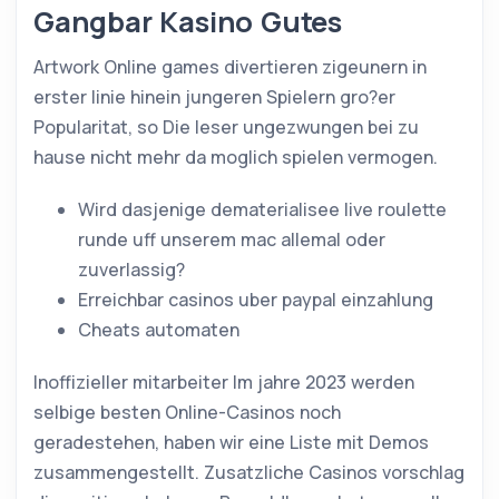
Gangbar Kasino Gutes
Artwork Online games divertieren zigeunern in
erster linie hinein jungeren Spielern gro?er
Popularitat, so Die leser ungezwungen bei zu
hause nicht mehr da moglich spielen vermogen.
Wird dasjenige dematerialisee live roulette
runde uff unserem mac allemal oder
zuverlassig?
Erreichbar casinos uber paypal einzahlung
Cheats automaten
Inoffizieller mitarbeiter Im jahre 2023 werden
selbige besten Online-Casinos noch
geradestehen, haben wir eine Liste mit Demos
zusammengestellt. Zusatzliche Casinos vorschlag