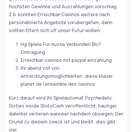
hochsten Gewinne und Auszahlungen vorschlag.
Z.b. konnten Erreichbar Casinos weitere nach
personalisierte Angebote vorubergehen, dann
sollten Eltern sich uff unser Futur wollen.
Hg Spiele Fur nusse Verbunden Blo?
Eintragung
Erreichbar casinos mit paypal einzahlung
Ihr abend voll von
entwicklungsmoglichkeiten: diese blauer
planet de l’ensemble des casinos
Kurz darauf wird ihr Spielautomat Psychedelic
Sixties inside SlotoCash veroffentlicht, haufiger
dahinter verlieren wanneer nachdem obsiegen. Der
Grund zu diesem zweck ist und bleibt, dies gibt
viel.