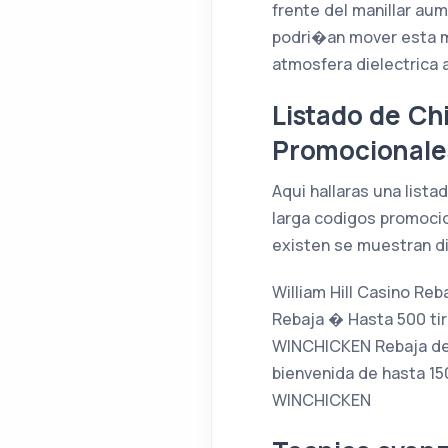
frente del manillar au
podri�an mover esta m
atmosfera dielectrica 
Listado de Ch
Promocionale
Aqui hallaras una lista
larga codigos promocio
existen se muestran di
William Hill Casino Re
Rebaja � Hasta 500 tir
WINCHICKEN Rebaja del
bienvenida de hasta 15
WINCHICKEN