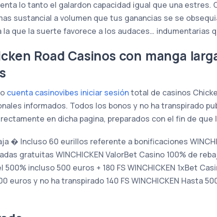
menta lo tanto el galardon capacidad igual que una estres.
as sustancial a volumen que tus ganancias se se obsequi
a la que la suerte favorece a los audaces… indumentarias q
icken Road Casinos con manga larg
s
do
cuenta casinovibes iniciar sesión
total de casinos Chic
nales informados. Todos los bonos y no ha transpirado pu
rectamente en dicha pagina, preparados con el fin de que 
baja � Incluso 60 eurillos referente a bonificaciones WIN
adas gratuitas WINCHICKEN ValorBet Casino 100% de rebaja 
 500% incluso 500 euros + 180 FS WINCHICKEN 1xBet Cas
00 euros y no ha transpirado 140 FS WINCHICKEN Hasta 500