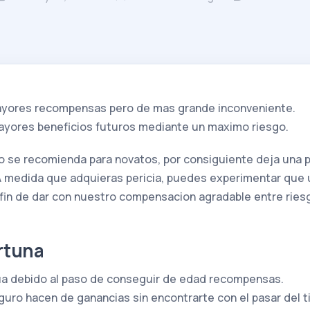
yores recompensas pero de mas grande inconveniente.
yores beneficios futuros mediante un maximo riesgo.
o se recomienda para novatos, por consiguiente deja una 
A medida que adquieras pericia, puedes experimentar que 
l fin de dar con nuestro compensacion agradable entre ries
ortuna
a debido al paso de conseguir de edad recompensas.
uro hacen de ganancias sin encontrarte con el pasar del t