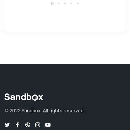
© 2022 Sandbox.
All rights reserved.