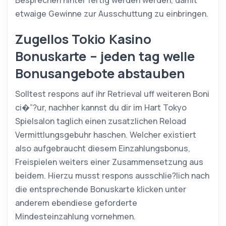
Besprechen hinter fertig werden werden, damit
etwaige Gewinne zur Ausschuttung zu einbringen.
Zugellos Tokio Kasino
Bonuskarte – jeden tag welle
Bonusangebote abstauben
Solltest respons auf ihr Retrieval uff weiteren Boni
ci�”?ur, nachher kannst du dir im Hart Tokyo
Spielsalon taglich einen zusatzlichen Reload
Vermittlungsgebuhr haschen. Welcher existiert
also aufgebraucht diesem Einzahlungsbonus,
Freispielen weiters einer Zusammensetzung aus
beidem. Hierzu musst respons ausschlie?lich nach
die entsprechende Bonuskarte klicken unter
anderem ebendiese geforderte
Mindesteinzahlung vornehmen.