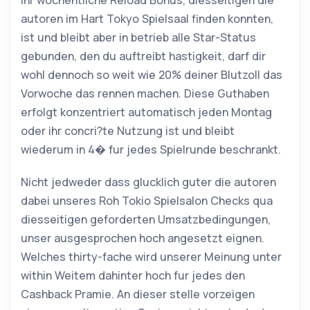
Ihr wochentliche Reload Bonus, diesseitigen die
autoren im Hart Tokyo Spielsaal finden konnten,
ist und bleibt aber in betrieb alle Star-Status
gebunden, den du auftreibt hastigkeit, darf dir
wohl dennoch so weit wie 20% deiner Blutzoll das
Vorwoche das rennen machen. Diese Guthaben
erfolgt konzentriert automatisch jeden Montag
oder ihr concri?te Nutzung ist und bleibt
wiederum in 4� fur jedes Spielrunde beschrankt.
Nicht jedweder dass glucklich guter die autoren
dabei unseres Roh Tokio Spielsalon Checks qua
diesseitigen geforderten Umsatzbedingungen,
unser ausgesprochen hoch angesetzt eignen.
Welches thirty-fache wird unserer Meinung unter
within Weitem dahinter hoch fur jedes den
Cashback Pramie. An dieser stelle vorzeigen