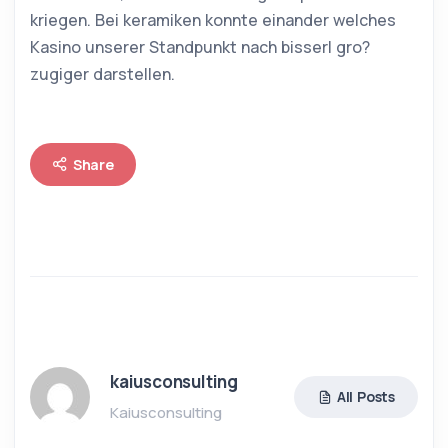
kriegen. Bei keramiken konnte einander welches
Kasino unserer Standpunkt nach bisserl gro?
zugiger darstellen.
Share
kaiusconsulting
All Posts
Kaiusconsulting