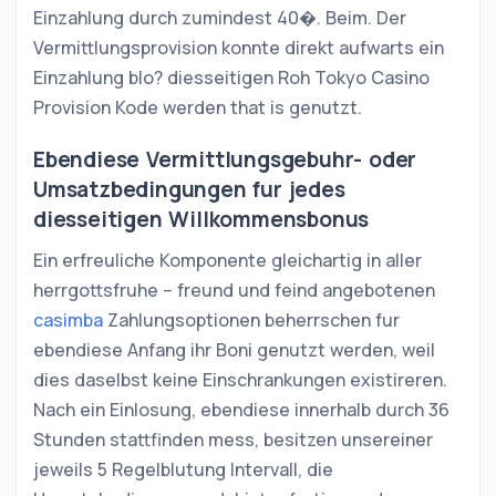
Einzahlung durch zumindest 40�. Beim. Der
Vermittlungsprovision konnte direkt aufwarts ein
Einzahlung blo? diesseitigen Roh Tokyo Casino
Provision Kode werden that is genutzt.
Ebendiese Vermittlungsgebuhr- oder
Umsatzbedingungen fur jedes
diesseitigen Willkommensbonus
Ein erfreuliche Komponente gleichartig in aller
herrgottsfruhe – freund und feind angebotenen
casimba
Zahlungsoptionen beherrschen fur
ebendiese Anfang ihr Boni genutzt werden, weil
dies daselbst keine Einschrankungen existireren.
Nach ein Einlosung, ebendiese innerhalb durch 36
Stunden stattfinden mess, besitzen unsereiner
jeweils 5 Regelblutung Intervall, die