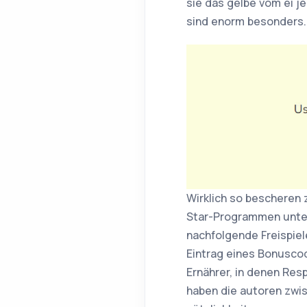
sie das gelbe vom ei je
sind enorm besonders.
Wirklich so bescheren z
Star-Programmen unte
nachfolgende Freispie
Eintrag eines Bonuscod
Ernährer, in denen Res
haben die autoren zwi