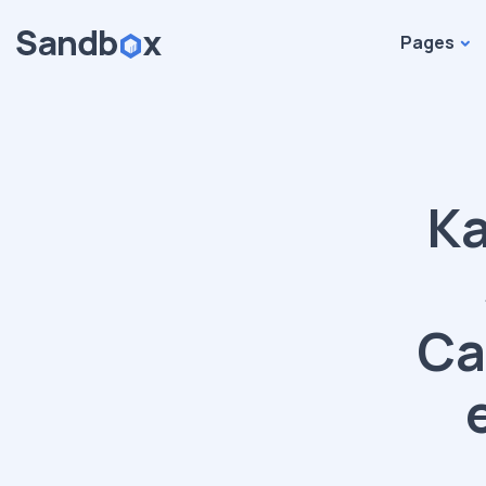
Pages
Ka
Ca