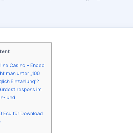
tent
ine Casino – Ended
ht man unter „100
glich Einzahlung“?
ürdest respons im
in- und
10 Ecu für Download
p