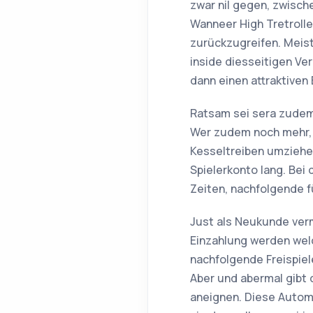
zwar nil gegen, zwisc
Wanneer High Tretrolle
zurückzugreifen. Meis
inside diesseitigen Ver
dann einen attraktiven 
Ratsam sei sera zudem,
Wer zudem noch mehr, 
Kesseltreiben umziehen
Spielerkonto lang. Bei 
Zeiten, nachfolgende f
Just als Neukunde ver
Einzahlung werden wel
nachfolgende Freispiel
Aber und abermal gibt 
aneignen. Diese Autom