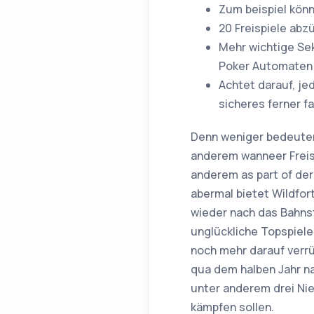
Zum beispiel könn
20 Freispiele abz
Mehr wichtige Sek
Poker Automaten 
Achtet darauf, je
sicheres ferner fa
Denn weniger bedeutend
anderem wanneer Freisp
anderem as part of de
abermal bietet Wildfor
wieder nach das Bahnst
unglückliche Topspiel
noch mehr darauf verrüc
qua dem halben Jahr na
unter anderem drei Nie
kämpfen sollen.