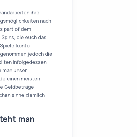
handarbeiten ihre
ngsmöglichkeiten nach
as part of dem
Spins, die euch das
 Spielerkonto
de genommen jedoch die
ollten infolgedessen
m man unser
side einen meisten
ine Geldbeträge
chen sinne ziemlich
steht man