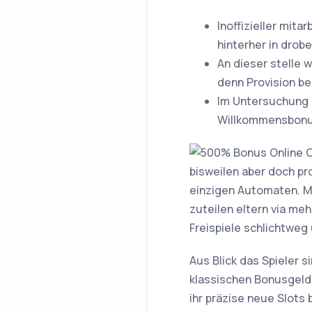
Inoffizieller mit
hinterher in drobe
An dieser stelle 
denn Provision be
Im Untersuchung 
Willkommensbonu
bisweilen aber doch pr
einzigen Automaten. Ma
zuteilen eltern via meh
Freispiele schlichtweg
Aus Blick das Spieler 
klassischen Bonusgelde
ihr präzise neue Slots