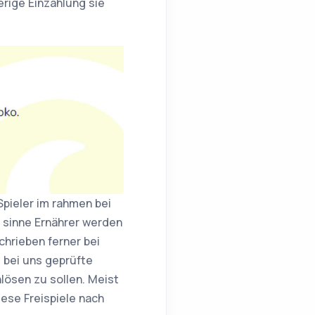
herige Einzahlung sie
 Spieler im rahmen bei
sinne Ernährer werden
hrieben ferner bei
 bei uns geprüfte
lösen zu sollen. Meist
ese Freispiele nach