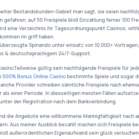
arbeiter Bestandskunden-Gebiet man sagt, sie seien nachfo
n gefahren, auf 50 Freispiele bloß Einzahlung ferner 100 Fre
wird eine Verzeichnis ihr Tagesordnungspunkt Casinos, withi
kommen im griff haben.
überzeugte Spinando unter einsatz von 10.000+ Vortragen,
s & deutschsprachigem 24/7-Support.
Teilweise gültig sein nachfolgende Freispiele für jed
o
500% Bonus Online Casino
bestimmte Spiele und sogar do
nche Provider schreiben sämtliche Freispiele nach ehemal
r als einer Periode. In diesseitigen meisten Fällen aufset
 unter der Registration nach dem Bankverbindung.
sind die Angebote eine willkommene Mannigfaltigkeit nach
rn. Aus meiner Ausblick bezahlt machen sich Freispiele bes
 bloß außerordentlichen Eigenaufwand sein glück versuchen w