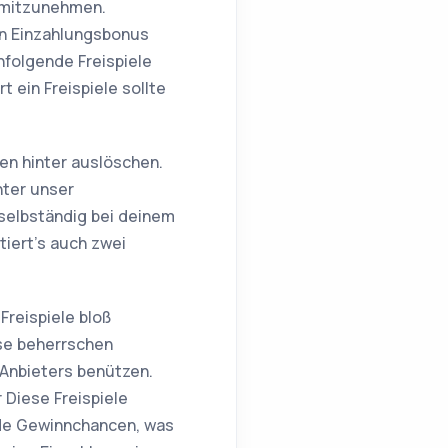
s mitzunehmen.
nen Einzahlungsbonus
folgende Freispiele
 ein Freispiele sollte
en hinter auslöschen.
nter unser
 selbständig bei deinem
tiert’s auch zwei
reispiele bloß
ese beherrschen
 Anbieters benützen.
 Diese Freispiele
de Gewinnchancen, was