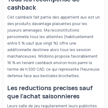
cashback
Cet cashback fait partie des appartient aux est un
des produits davantage plaisantes pour les
joueurs amenages. Ma reconstitutions
personnelle tous les atteintes (habituellement
entre 5 % sauf que vingt %) offre une
additionnelle destinee alors tous les session
malchanceuses. Wildsino propose favorablement
16 % en tenant cashback environ mois parmi la
terme de h 500 CAD, ce qui represente l’heureuse
defense face aux bestiales brochettes.
Les reductions precises sauf
que l’achat saisonnieres
Leurs salle de jeu regulierement leurs publicites