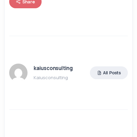
Share
kaiusconsulting
All Posts
Kaiusconsulting