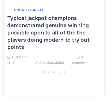
UNCATEGORIZED
Typical jackpot champions
demonstrated genuine winning
possible open to all of the the
players doing modern to try out
points
August 7,
0
Saifishadab380
2026
Comments