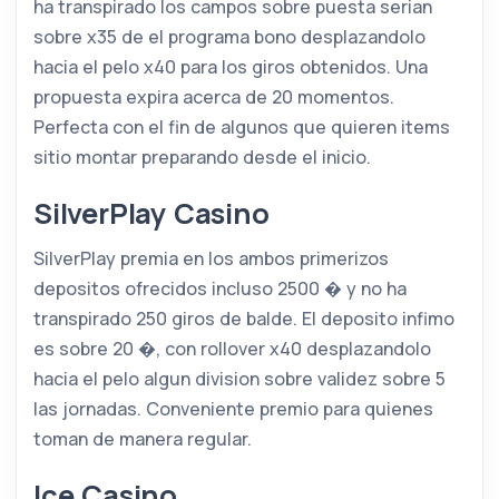
ha transpirado los campos sobre puesta serian
sobre x35 de el programa bono desplazandolo
hacia el pelo x40 para los giros obtenidos. Una
propuesta expira acerca de 20 momentos.
Perfecta con el fin de algunos que quieren items
sitio montar preparando desde el inicio.
SilverPlay Casino
SilverPlay premia en los ambos primerizos
depositos ofrecidos incluso 2500 � y no ha
transpirado 250 giros de balde. El deposito infimo
es sobre 20 �, con rollover x40 desplazandolo
hacia el pelo algun division sobre validez sobre 5
las jornadas. Conveniente premio para quienes
toman de manera regular.
Ice Casino