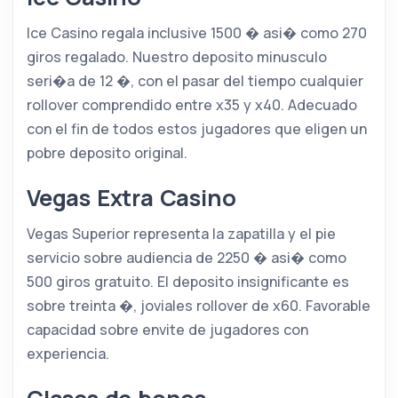
Ice Casino regala inclusive 1500 � asi� como 270
giros regalado. Nuestro deposito minusculo
seri�a de 12 �, con el pasar del tiempo cualquier
rollover comprendido entre x35 y x40. Adecuado
con el fin de todos estos jugadores que eligen un
pobre deposito original.
Vegas Extra Casino
Vegas Superior representa la zapatilla y el pie
servicio sobre audiencia de 2250 � asi� como
500 giros gratuito. El deposito insignificante es
sobre treinta �, joviales rollover de x60. Favorable
capacidad sobre envite de jugadores con
experiencia.