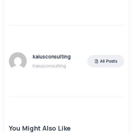
kaiusconsulting
All Posts
Kaiusconsulting
You Might Also Like