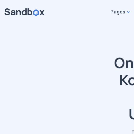
Pages
On
K