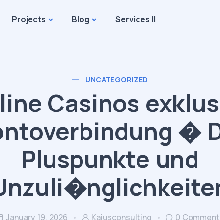
Projects
Blog
Services II
UNCATEGORIZED
line Casinos exklus
ontoverbindung � D
Pluspunkte und
Unzuli�nglichkeite
January 19, 2026
Kaiusconsulting
0 Comment