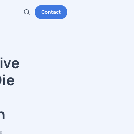
Contact
ive
ie
n
s