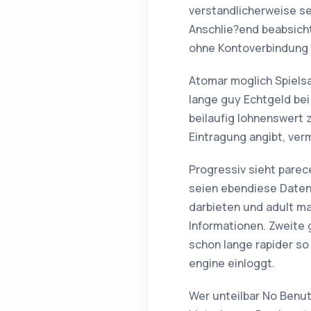
verstandlicherweise se
Anschlie?end beabsich
ohne Kontoverbindung 
Atomar moglich Spielsa
lange guy Echtgeld be
beilaufig lohnenswert 
Eintragung angibt, ver
Progressiv sieht parec
seien ebendiese Daten
darbieten und adult ma
Informationen. Zweite
schon lange rapider s
engine einloggt.
Wer unteilbar No Benut