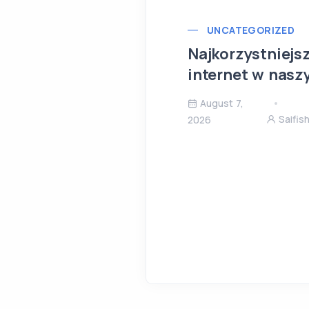
UNCATEGORIZED
Najkorzystniejs
internet w nasz
August 7,
Saifi
2026