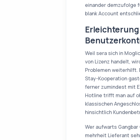
einander demzufolge fu
blank Account entschli
Erleichterung 
Benutzerkont
Weil sera sich in Mogl
von Lizenz handelt, wi
Problemen weiterhilft.
Stay-Kooperation gast
ferner zumindest mit E
Hotline trifft man auf
klassischen Angeschlo
hinsichtlich Kundenbet
Wer aufwarts Gangbar C
mehrheit Lieferant seh