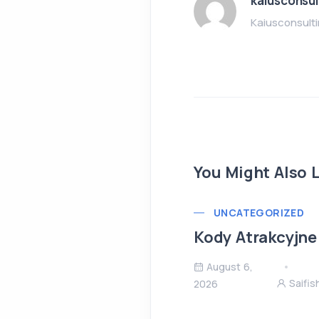
kaiusconsul
Kaiusconsult
You Might Also L
UNCATEGORIZED
Kody Atrakcyjne
August 6,
Saifi
2026