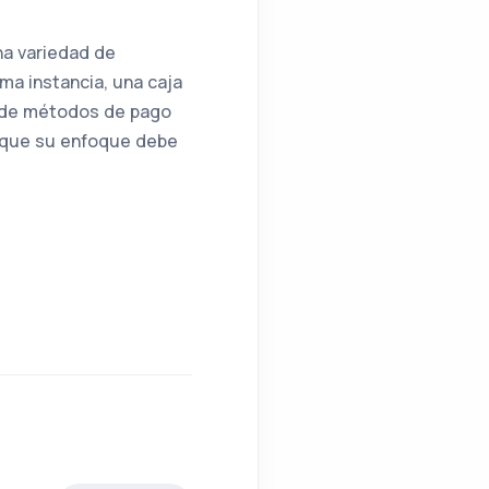
na variedad de
ma instancia, una caja
d de métodos de pago
s que su enfoque debe