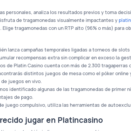
as personales, analiza los resultados previos y toma deci
Disfruta de tragamonedas visualmente impactantes y
plati
l. Elige tragamonedas con un RTP alto (96% o más) para o
ién lanza campañas temporales ligadas a torneos de slots
umular recompensas extra sin complicar en exceso la gest
egos de Platin Casino cuenta con más de 2.300 tragaperras o
contrarás distintos juegos de mesa como el póker online y
 de juegos en vivo.
os identificado algunas de las tragamonedas de primer ni
tajes de pago.
de juego compulsivo, utiliza las herramientas de autoexclu
ecido jugar en Platincasino