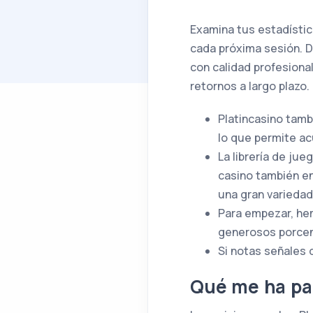
Examina tus estadístic
cada próxima sesión. 
con calidad profesiona
retornos a largo plazo.
Platincasino tamb
lo que permite ac
La librería de ju
casino también en
una gran variedad
Para empezar, hem
generosos porcen
Si notas señales 
Qué me ha par