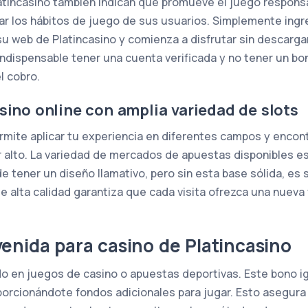
latincasino también indican que promueve el juego respon
ar los hábitos de juego de sus usuarios. Simplemente ingr
 su web de Platincasino y comienza a disfrutar sin descarga
indispensable tener una cuenta verificada y no tener un bon
l cobro.
sino online con amplia variedad de slots
rmite aplicar tu experiencia en diferentes campos y enco
r alto. La variedad de mercados de apuestas disponibles e
 tener un diseño llamativo, pero sin esta base sólida, es s
e alta calidad garantiza que cada visita ofrezca una nuev
enida para casino de Platincasino
o en juegos de casino o apuestas deportivas. Este bono i
roporcionándote fondos adicionales para jugar. Esto asegura