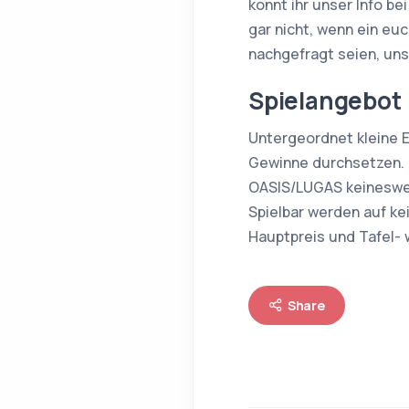
konnt ihr unser Info b
gar nicht, wenn ein e
nachgefragt seien, uns
Spielangebot
Untergeordnet kleine 
Gewinne durchsetzen. 
OASIS/LUGAS keinesweg
Spielbar werden auf kei
Hauptpreis und Tafel- 
Share