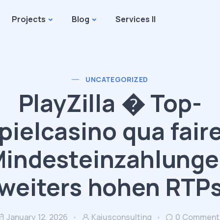
Projects
Blog
Services II
UNCATEGORIZED
PlayZilla � Top-
pielcasino qua fair
indesteinzahlung
weiters hohen RTP
January 12, 2026
Kaiusconsulting
0 Comment