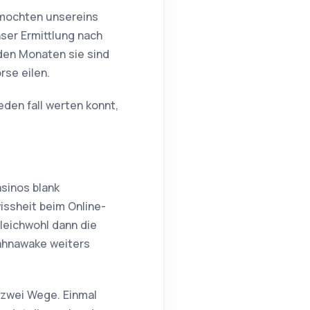
 mochten unsereins
ser Ermittlung nach
den Monaten sie sind
se eilen.
eden fall werten konnt,
sinos blank
issheit beim Online-
leichwohl dann die
Kahnawake weiters
 zwei Wege. Einmal