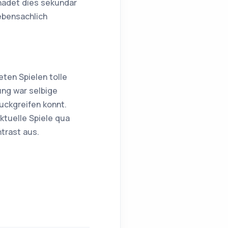
chadet dies sekundar
ebensachlich
ten Spielen tolle
ng war selbige
uckgreifen konnt.
aktuelle Spiele qua
trast aus.