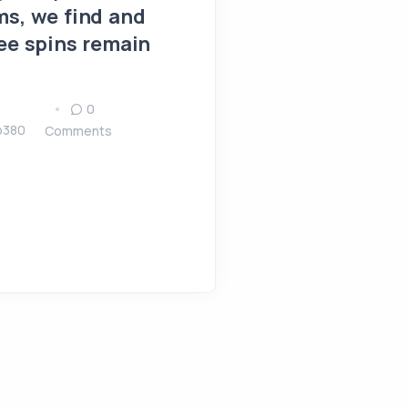
ms, we find and
the web
ree spins remain
August 6,
Saifishadab380
2026
0
b380
Comments