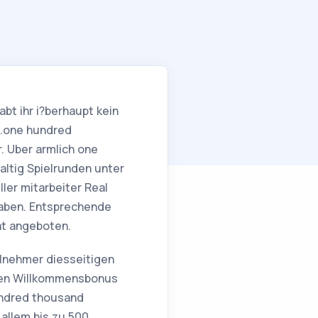
abt ihr i?berhaupt kein
e.one hundred
r. Uber armlich one
ltig Spielrunden unter
ler mitarbeiter Real
haben. Entsprechende
at angeboten.
ilnehmer diesseitigen
ohen Willkommensbonus
undred thousand
 allem bis zu 500