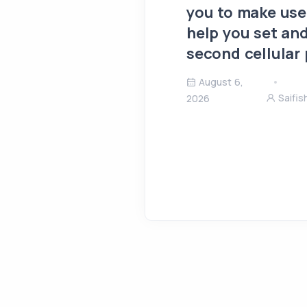
you to make use
help you set and
second cellular 
August 6,
Saifi
2026