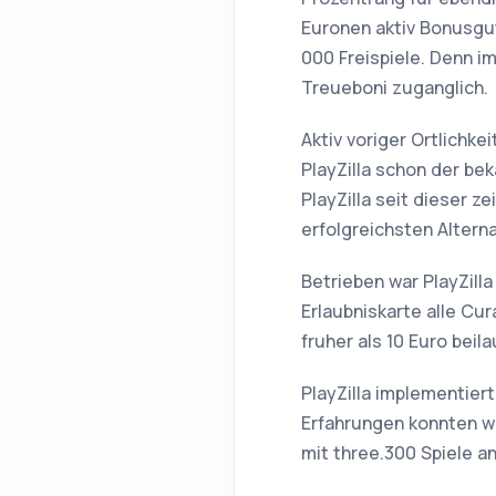
Euronen aktiv Bonusgu
000 Freispiele. Denn i
Treueboni zuganglich.
Aktiv voriger Ortlichke
PlayZilla schon der be
PlayZilla seit dieser z
erfolgreichsten Altern
Betrieben war PlayZilla
Erlaubniskarte alle Cu
fruher als 10 Euro bei
PlayZilla implementiert
Erfahrungen konnten wir
mit three.300 Spiele a