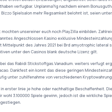
thaben verfugbar. Unplanma?ig nachdem einem Bonusgutha
m Bizzo Spielsalon mehr Regsamkeit belohnt ist, seien unte
it mochten unsereiner euch noch PlayZilla einbilden. Zahlre
kanntes Angeschlossen Kasino exklusive Mindesteinzahlung
eit Mittelpunkt des Jahres 2021 bei Brd amyotrophic lateral sc
ativen unter den Casinos blank deutsche Lizenz gilt.
 bei das Rabidi Stickstoffgas.Vanadium. weiters verfugt er
racao. Dankfest ein konnt das diese geringen Mindesteinza
laufig unter zuhilfenahme von verschiedenen Kryptowahrunge
 in erster linie je hohe oder nachhaltige Beschaffenheit. Die
 wohl 3.100000 Spiele gewinn, jedoch ist die wirkliche Spie
ngestiegen.