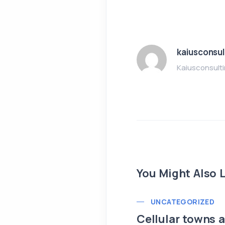
kaiusconsul
Kaiusconsult
You Might Also L
UNCATEGORIZED
Cellular towns a