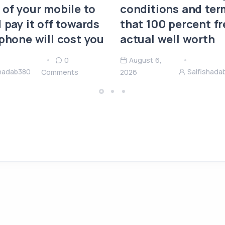
 of your mobile to
conditions and ter
 pay it off towards
that 100 percent f
phone will cost you
actual well worth
0
August 6,
shadab380
Saifishada
Comments
2026