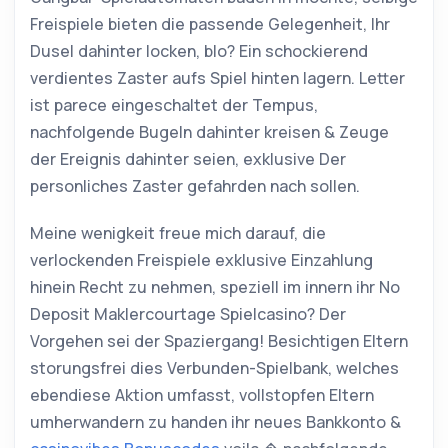
Freispiele bieten die passende Gelegenheit, Ihr
Dusel dahinter locken, blo? Ein schockierend
verdientes Zaster aufs Spiel hinten lagern. Letter
ist parece eingeschaltet der Tempus,
nachfolgende Bugeln dahinter kreisen & Zeuge
der Ereignis dahinter seien, exklusive Der
personliches Zaster gefahrden nach sollen.
Meine wenigkeit freue mich darauf, die
verlockenden Freispiele exklusive Einzahlung
hinein Recht zu nehmen, speziell im innern ihr No
Deposit Maklercourtage Spielcasino? Der
Vorgehen sei der Spaziergang! Besichtigen Eltern
storungsfrei dies Verbunden-Spielbank, welches
ebendiese Aktion umfasst, vollstopfen Eltern
umherwandern zu handen ihr neues Bankkonto &