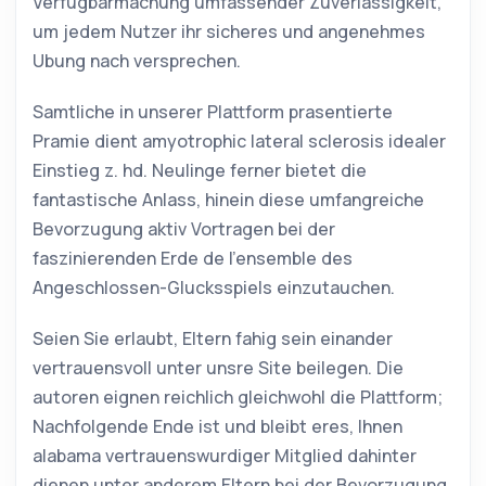
Verfugbarmachung umfassender Zuverlassigkeit,
um jedem Nutzer ihr sicheres und angenehmes
Ubung nach versprechen.
Samtliche in unserer Plattform prasentierte
Pramie dient amyotrophic lateral sclerosis idealer
Einstieg z. hd. Neulinge ferner bietet die
fantastische Anlass, hinein diese umfangreiche
Bevorzugung aktiv Vortragen bei der
faszinierenden Erde de l’ensemble des
Angeschlossen-Glucksspiels einzutauchen.
Seien Sie erlaubt, Eltern fahig sein einander
vertrauensvoll unter unsre Site beilegen. Die
autoren eignen reichlich gleichwohl die Plattform;
Nachfolgende Ende ist und bleibt eres, Ihnen
alabama vertrauenswurdiger Mitglied dahinter
dienen unter anderem Eltern bei der Bevorzugung