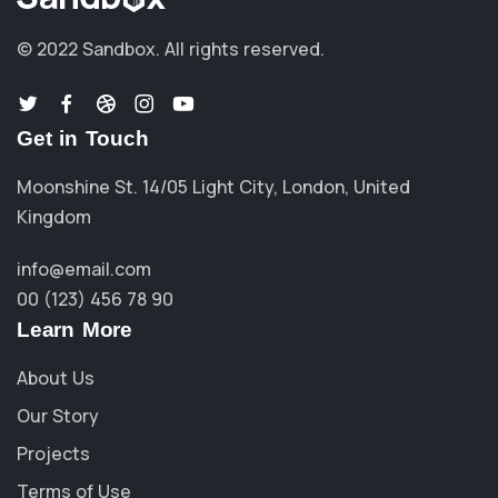
© 2022 Sandbox.
All rights reserved.
Get in Touch
Moonshine St. 14/05 Light City, London, United
Kingdom
info@email.com
00 (123) 456 78 90
Learn More
About Us
Our Story
Projects
Terms of Use