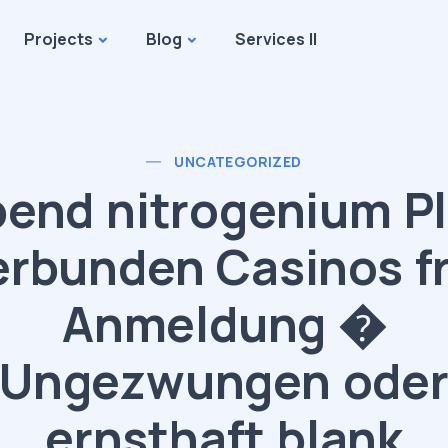
Projects
Blog
Services II
UNCATEGORIZED
end nitrogenium P
erbunden Casinos fr
Anmeldung �
Ungezwungen ode
ernsthaft blank