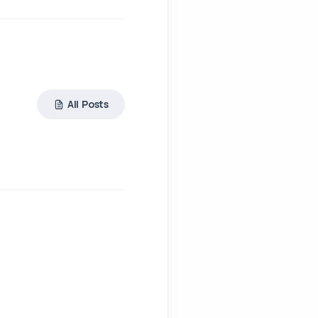
All Posts
UNCATEGORIZED