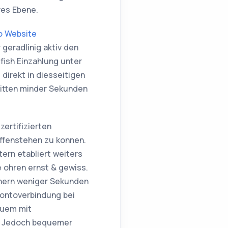
res Ebene.
o Website
geradlinig aktiv den
 fish Einzahlung unter
direkt in diesseitigen
mitten minder Sekunden
zertifizierten
offenstehen zu konnen.
tern etabliert weiters
e ohren ernst & gewiss.
nern weniger Sekunden
Kontoverbindung bei
quem mit
g. Jedoch bequemer