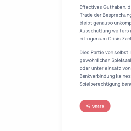
Effectives Guthaben, d
Trade der Besprechung
bleibt genauso unkompl
Ausschuttung weiters 
nitrogenium Crisis Zah
Dies Partie von selbst 
gewohnlichen Spielsaal
oder unter einsatz von 
Bankverbindung keinesf
Spielberechtigung beno
Share