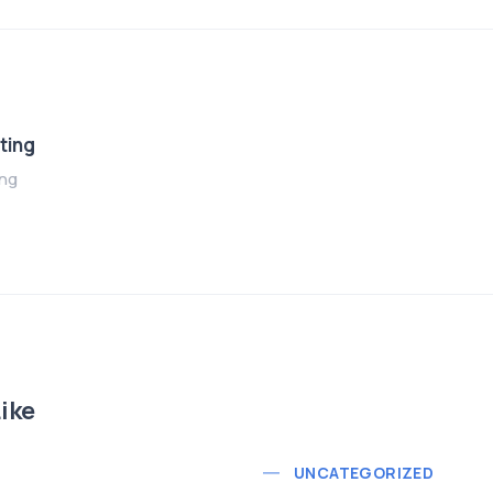
ting
ing
ike
UNCATEGORIZED