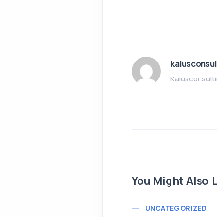
kaiusconsul
Kaiusconsult
You Might Also L
UNCATEGORIZED