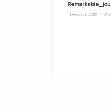
Remarkable_jou
August 8, 2026
S