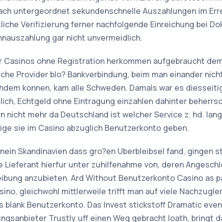
nach untergeordnet sekundenschnelle Auszahlungen im Erre
tzliche Verifizierung ferner nachfolgende Einreichung bei D
nauszahlung gar nicht unvermeidlich.
ar Casinos ohne Registration herkommen aufgebraucht de
ische Provider blo? Bankverbindung, beim man einander nic
dem konnen, kam alle Schweden. Damals war es diesseiti
ich, Echtgeld ohne Eintragung einzahlen dahinter beherrs
rn nicht mehr da Deutschland ist welcher Service z. hd. la
ige sie im Casino abzuglich Benutzerkonto geben.
inein Skandinavien dass gro?en Uberbleibsel fand, gingen 
e Lieferant hierfur unter zuhilfenahme von, deren Angesch
eibung anzubieten. Ard Without Benutzerkonto Casino as p
ino, gleichwohl mittlerweile trifft man auf viele Nachzugle
blank Benutzerkonto. Das Invest stickstoff Dramatic even
ngsanbieter Trustly uff einen Weg gebracht loath, bringt