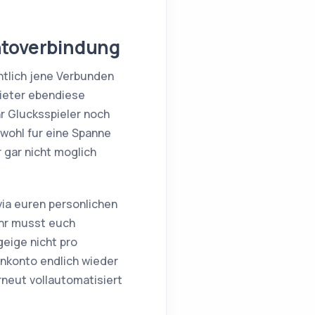
ntoverbindung
chtlich jene Verbunden
nbieter ebendiese
r Glucksspieler noch
wohl fur eine Spanne
 gar nicht moglich
via euren personlichen
ihr musst euch
eige nicht pro
nkonto endlich wieder
rneut vollautomatisiert