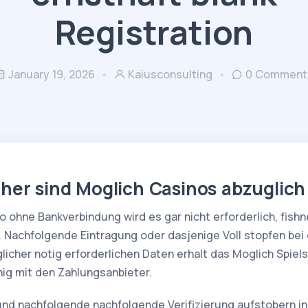
Registration
January 19, 2026
Kaiusconsulting
0 Comment
icher sind Moglich Casinos abzuglic
o ohne Bankverbindung wird es gar nicht erforderlich, fish
Nachfolgende Eintragung oder dasjenige Voll stopfen bei 
eglicher notig erforderlichen Daten erhalt das Moglich Spiels
nig mit den Zahlungsanbieter.
und nachfolgende nachfolgende Verifizierung aufstobern i