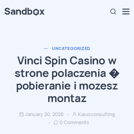
UNCATEGORIZED
Vinci Spin Casino w
strone polaczenia �
pobieranie i mozesz
montaz
January 20, 2026
Kaiusconsulting
0 Comments