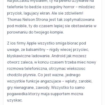
Na poczatku myslalem, ty na pewno uzywanie na
telefonie to bedzie szczegolny horror – mlodziez
przycisk, lagujacy ekran. Ale sie zdziwilem!
Thomas Nelson Strona jest tak zoptymalizowana
pod mobile, ty do czasem lepiej sie obstawianie w
porownaniu do twojego kompie.
Z ios firmy Apple wszystko smiga biorac pod
uwage, ze balsamitny – nigdy wiecej przyciec,
blyskawiczne ladowanie. Android jak mozesz
otworz zaleca, w koncu czasem trzeba miec nowy
rozmowa telefoniczna, otrzymac wiekszosc
chodzilo plynnie. Co jest wazne, jednego
wszystkie funkcje angazujace – wplaty, zarobki,
gry nienagrane, zawody. Wszystko to samo
pogawedka ktorzy maja supportem mozna
uzyskac.