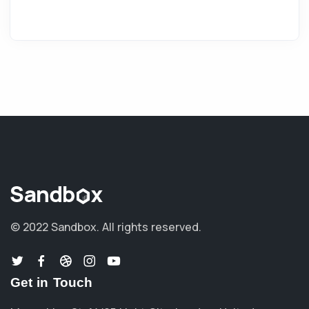
© 2022 Sandbox.
All rights reserved.
Get in Touch