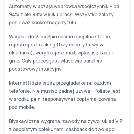
Automaty wlaczaja wedrowka wspolczynnik – od
94% z ale 98% w kilku grach. Wszystko zalezy
poniewaz konkretnego tytulu.
Wbijasz do Vinci Spin casino oficjalna strone,
rejestrujesz ranking (trzy minuty latwy w
ukladaniu), weryfikujesz mail, wplacasz kase i
grac. Caly proces jest wlasciwie banalnie
podstawowy intuicyjny.
Internet! Idzie przez przegladarke na kazdym
telefonie. Nie musisz zadnej uzywa – foliate jest
w srodku pelni responsywna i zoptymalizowana
pod mobile.
Blyskawiczne wygrana, zawody na zywo, uklad VIP
z osobistym opiekunem, cashback do twojego