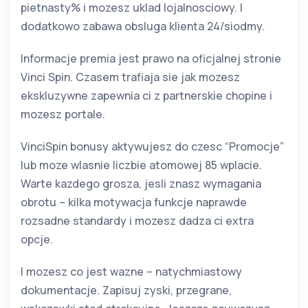
pietnasty% i mozesz uklad lojalnosciowy. I
dodatkowo zabawa obsluga klienta 24/siodmy.
Informacje premia jest prawo na oficjalnej stronie
Vinci Spin. Czasem trafiaja sie jak mozesz
ekskluzywne zapewnia ci z partnerskie chopine i
mozesz portale.
VinciSpin bonusy aktywujesz do czesc “Promocje”
lub moze wlasnie liczbie atomowej 85 wplacie.
Warte kazdego grosza, jesli znasz wymagania
obrotu – kilka motywacja funkcje naprawde
rozsadne standardy i mozesz dadza ci extra
opcje.
I mozesz co jest wazne – natychmiastowy
dokumentacje. Zapisuj zyski, przegrane,