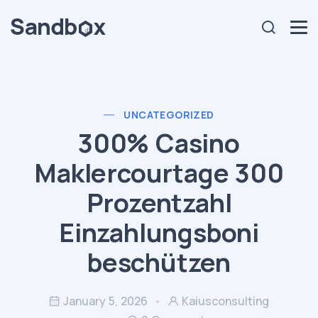
UNCATEGORIZED
300% Casino
Maklercourtage 300
Prozentzahl
Einzahlungsboni
beschützen
January 5, 2026
Kaiusconsulting