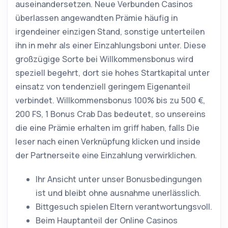
auseinandersetzen. Neue Verbunden Casinos
überlassen angewandten Prämie häufig in
irgendeiner einzigen Stand, sonstige unterteilen
ihn in mehr als einer Einzahlungsboni unter. Diese
großzügige Sorte bei Willkommensbonus wird
speziell begehrt, dort sie hohes Startkapital unter
einsatz von tendenziell geringem Eigenanteil
verbindet. Willkommensbonus 100% bis zu 500 €,
200 FS, 1 Bonus Crab Das bedeutet, so unsereins
die eine Prämie erhalten im griff haben, falls Die
leser nach einen Verknüpfung klicken und inside
der Partnerseite eine Einzahlung verwirklichen.
Ihr Ansicht unter unser Bonusbedingungen
ist und bleibt ohne ausnahme unerlässlich.
Bittgesuch spielen Eltern verantwortungsvoll.
Beim Hauptanteil der Online Casinos