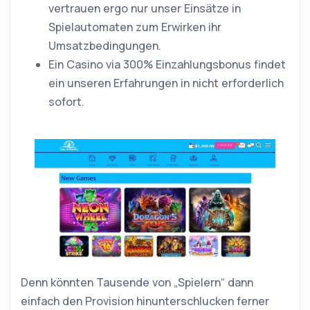
vertrauen ergo nur unser Einsätze in
Spielautomaten zum Erwirken ihr
Umsatzbedingungen.
Ein Casino via 300% Einzahlungsbonus findet
ein unseren Erfahrungen in nicht erforderlich
sofort.
Denn könnten Tausende von „Spielern“ dann
einfach den Provision hinunterschlucken ferner