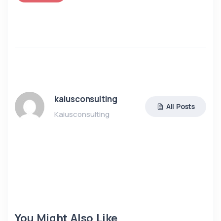
kaiusconsulting
All Posts
Kaiusconsulting
You Might Also Like