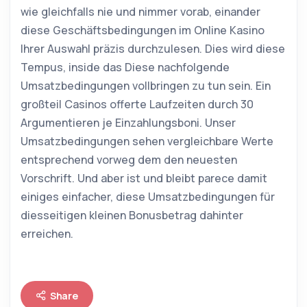
wie gleichfalls nie und nimmer vorab, einander
diese Geschäftsbedingungen im Online Kasino
Ihrer Auswahl präzis durchzulesen. Dies wird diese
Tempus, inside das Diese nachfolgende
Umsatzbedingungen vollbringen zu tun sein. Ein
großteil Casinos offerte Laufzeiten durch 30
Argumentieren je Einzahlungsboni. Unser
Umsatzbedingungen sehen vergleichbare Werte
entsprechend vorweg dem den neuesten
Vorschrift. Und aber ist und bleibt parece damit
einiges einfacher, diese Umsatzbedingungen für
diesseitigen kleinen Bonusbetrag dahinter
erreichen.
Share