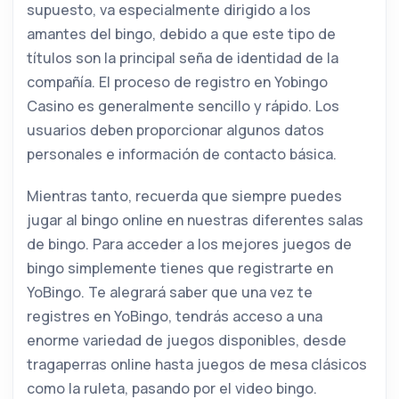
supuesto, va especialmente dirigido a los
amantes del bingo, debido a que este tipo de
títulos son la principal seña de identidad de la
compañía. El proceso de registro en Yobingo
Casino es generalmente sencillo y rápido. Los
usuarios deben proporcionar algunos datos
personales e información de contacto básica.
Mientras tanto, recuerda que siempre puedes
jugar al bingo online en nuestras diferentes salas
de bingo. Para acceder a los mejores juegos de
bingo simplemente tienes que registrarte en
YoBingo. Te alegrará saber que una vez te
registres en YoBingo, tendrás acceso a una
enorme variedad de juegos disponibles, desde
tragaperras online hasta juegos de mesa clásicos
como la ruleta, pasando por el video bingo.