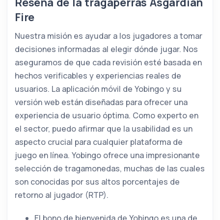
Reseña de la tragaperras Asgardian
Fire
Nuestra misión es ayudar a los jugadores a tomar
decisiones informadas al elegir dónde jugar. Nos
aseguramos de que cada revisión esté basada en
hechos verificables y experiencias reales de
usuarios. La aplicación móvil de Yobingo y su
versión web están diseñadas para ofrecer una
experiencia de usuario óptima. Como experto en
el sector, puedo afirmar que la usabilidad es un
aspecto crucial para cualquier plataforma de
juego en línea. Yobingo ofrece una impresionante
selección de tragamonedas, muchas de las cuales
son conocidas por sus altos porcentajes de
retorno al jugador (RTP).
El bono de bienvenida de Yobingo es una de