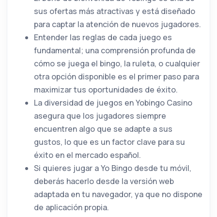
sus ofertas más atractivas y está diseñado
para captar la atención de nuevos jugadores.
Entender las reglas de cada juego es
fundamental; una comprensión profunda de
cómo se juega el bingo, la ruleta, o cualquier
otra opción disponible es el primer paso para
maximizar tus oportunidades de éxito.
La diversidad de juegos en Yobingo Casino
asegura que los jugadores siempre
encuentren algo que se adapte a sus
gustos, lo que es un factor clave para su
éxito en el mercado español.
Si quieres jugar a Yo Bingo desde tu móvil,
deberás hacerlo desde la versión web
adaptada en tu navegador, ya que no dispone
de aplicación propia.