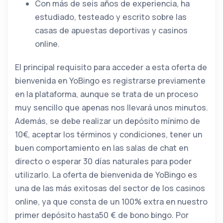
Con más de seis años de experiencia, ha
estudiado, testeado y escrito sobre las
casas de apuestas deportivas y casinos
online.
El principal requisito para acceder a esta oferta de
bienvenida en YoBingo es registrarse previamente
en la plataforma, aunque se trata de un proceso
muy sencillo que apenas nos llevará unos minutos.
Además, se debe realizar un depósito mínimo de
10€, aceptar los términos y condiciones, tener un
buen comportamiento en las salas de chat en
directo o esperar 30 días naturales para poder
utilizarlo. La oferta de bienvenida de YoBingo es
una de las más exitosas del sector de los casinos
online, ya que consta de un 100% extra en nuestro
primer depósito hasta50 € de bono bingo. Por