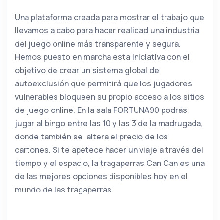
Una plataforma creada para mostrar el trabajo que
llevamos a cabo para hacer realidad una industria
del juego online más transparente y segura.
Hemos puesto en marcha esta iniciativa con el
objetivo de crear un sistema global de
autoexclusión que permitirá que los jugadores
vulnerables bloqueen su propio acceso a los sitios
de juego online. En la sala FORTUNA90 podrás
jugar al bingo entre las 10 y las 3 de la madrugada,
donde también se altera el precio de los
cartones. Si te apetece hacer un viaje a través del
tiempo y el espacio, la tragaperras Can Can es una
de las mejores opciones disponibles hoy en el
mundo de las tragaperras.