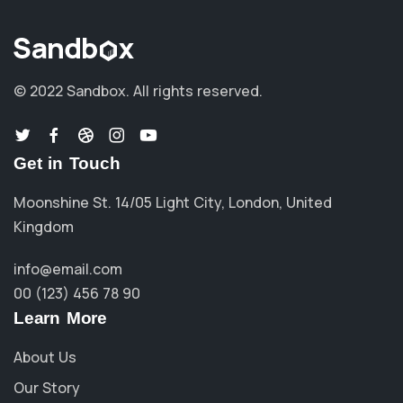
© 2022 Sandbox.
All rights reserved.
Get in Touch
Moonshine St. 14/05 Light City, London, United
Kingdom
info@email.com
00 (123) 456 78 90
Learn More
About Us
Our Story