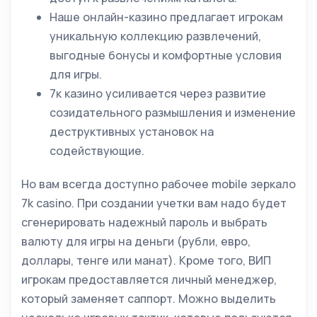
Наше онлайн-казино предлагает игрокам
уникальную коллекцию развлечений,
выгодные бонусы и комфортные условия
для игры.
7к казино усиливается через развитие
созидательного размышления и изменение
деструктивных установок на
содействующие.
Но вам всегда доступно рабочее mobile зеркало
7k casino. При создании учетки вам надо будет
сгенерировать надежный пароль и выбрать
валюту для игры на деньги (рубли, евро,
доллары, тенге или манат). Кроме того, ВИП
игрокам предоставляется личный менеджер,
который заменяет саппорт. Можно выделить