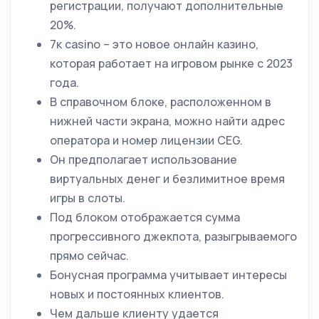
регистрации, получают дополнительные
20%.
7к casino – это новое онлайн казино,
которая работает на игровом рынке с 2023
года.
В справочном блоке, расположенном в
нижней части экрана, можно найти адрес
оператора и номер лицензии CEG.
Он предполагает использование
виртуальных денег и безлимитное время
игры в слоты.
Под блоком отображается сумма
прогрессивного джекпота, разыгрываемого
прямо сейчас.
Бонусная программа учитывает интересы
новых и постоянных клиентов.
Чем дальше клиенту удается