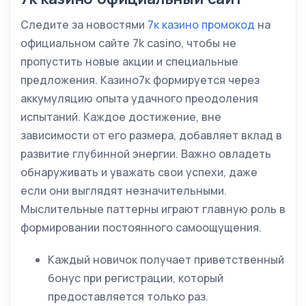
Следите за новостями
7к казино промокод
на
официальном сайте 7k casino, чтобы не
пропустить новые акции и специальные
предложения. Казино7к формируется через
аккумуляцию опыта удачного преодоления
испытаний. Каждое достижение, вне
зависимости от его размера, добавляет вклад в
развитие глубинной энергии. Важно овладеть
обнаруживать и уважать свои успехи, даже
если они выглядят незначительными.
Мыслительные паттерны играют главную роль в
формировании постоянного самоощущения.
Каждый новичок получает приветственный
бонус при регистрации, который
предоставляется только раз.