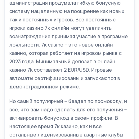
администрация продумала гибкую бонусную
систему нацеленную на поощрение как новых,
так и постоянных игроков. Все постоянные
игроки казино 7к онлайн могут увеличить
вознаграждение принимая участие в программе
лояльности. 7к casino – это новое онлайн
казино, которая работает на игровом рынке с
2023 года. Минимальный депозит в онлайн
казино 7k составляет 2 EUR/USD. Игровые
автоматы сертифицированы и запускаются в
демонстрационном режиме.
Но самый популярный – бездеп по промокоду, и
все, что вам надо сделать для его получения –
активировать бонус код в своем профиле. В
настоящее время 7к казино, как и все
остальные лицензированные азартные клубы