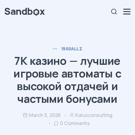
1500ALLZ
7К казино — лучшие
игровые автоматы с
высокой отдачей и
частыми бонусами
March 3, 2026
Kaiusconsulting
0 Comments