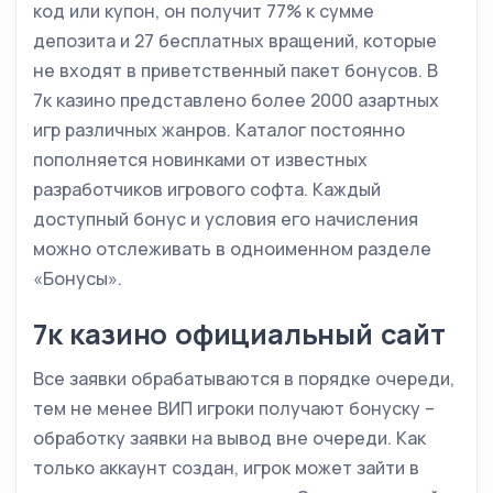
код или купон, он получит 77% к сумме
депозита и 27 бесплатных вращений, которые
не входят в приветственный пакет бонусов. В
7к казино представлено более 2000 азартных
игр различных жанров. Каталог постоянно
пополняется новинками от известных
разработчиков игрового софта. Каждый
доступный бонус и условия его начисления
можно отслеживать в одноименном разделе
«Бонусы».
7к казино официальный сайт
Все заявки обрабатываются в порядке очереди,
тем не менее ВИП игроки получают бонуску –
обработку заявки на вывод вне очереди. Как
только аккаунт создан, игрок может зайти в