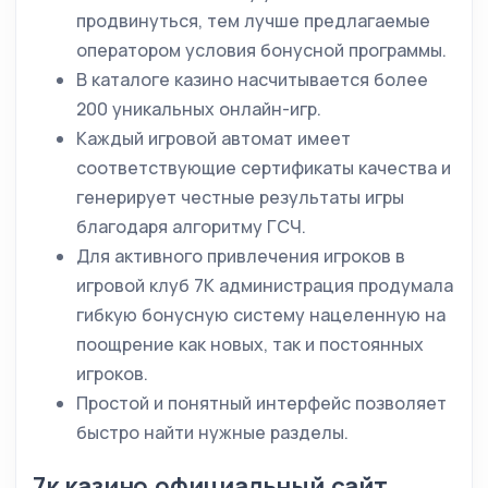
продвинуться, тем лучше предлагаемые
оператором условия бонусной программы.
В каталоге казино насчитывается более
200 уникальных онлайн-игр.
Каждый игровой автомат имеет
соответствующие сертификаты качества и
генерирует честные результаты игры
благодаря алгоритму ГСЧ.
Для активного привлечения игроков в
игровой клуб 7К администрация продумала
гибкую бонусную систему нацеленную на
поощрение как новых, так и постоянных
игроков.
Простой и понятный интерфейс позволяет
быстро найти нужные разделы.
7к казино официальный сайт