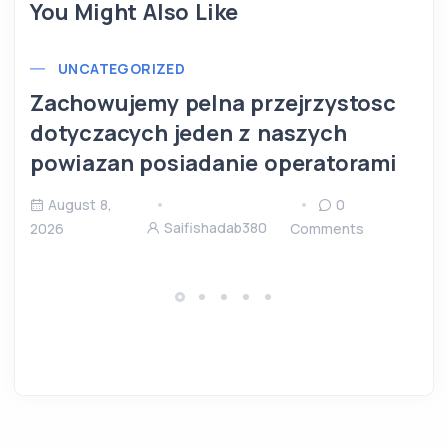
You Might Also Like
UNCATEGORIZED
Zachowujemy pelna przejrzystosc
dotyczacych jeden z naszych
powiazan posiadanie operatorami
August 8,
0
Saifishadab380
2026
Comments