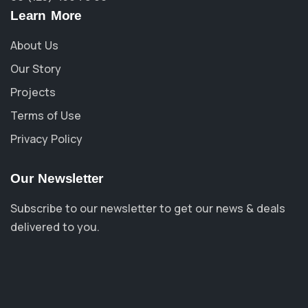
Learn More
About Us
Our Story
Projects
Terms of Use
Privacy Policy
Our Newsletter
Subscribe to our newsletter to get our news & deals
delivered to you.