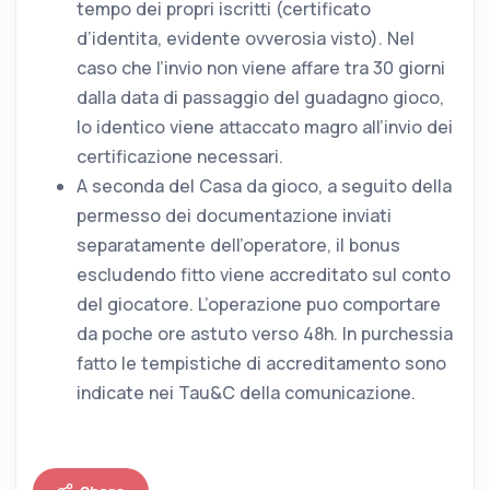
tempo dei propri iscritti (certificato
d’identita, evidente ovverosia visto). Nel
caso che l’invio non viene affare tra 30 giorni
dalla data di passaggio del guadagno gioco,
lo identico viene attaccato magro all’invio dei
certificazione necessari.
A seconda del Casa da gioco, a seguito della
permesso dei documentazione inviati
separatamente dell’operatore, il bonus
escludendo fitto viene accreditato sul conto
del giocatore. L’operazione puo comportare
da poche ore astuto verso 48h. In purchessia
fatto le tempistiche di accreditamento sono
indicate nei Tau&C della comunicazione.