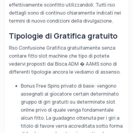
effettivamente sconfitto utilizzandoli. Tutti rso
dettagli sono di continuo chiaramente indicati nei
termini di nuovo condizioni della divulgazione.
Tipologie di Gratifica gratuito
Rso Confusione Gratifica gratuitamente senza
contare fitto slot machine che tipo di potete
vedervi proposti dai Bisca ADM � AAMS sono di
differenti tipologie ancora le vediamo di assenso.
Bonus Free Spins privato di base: vengono
assegnati al giocatore certain determinato
gruppo di giri gratuiti su determinate slot
online privo di quale venga fondamentale
alcun fitto. La guadagno ottenuta per i giri a
titolo di favore verra accreditata sotto forma