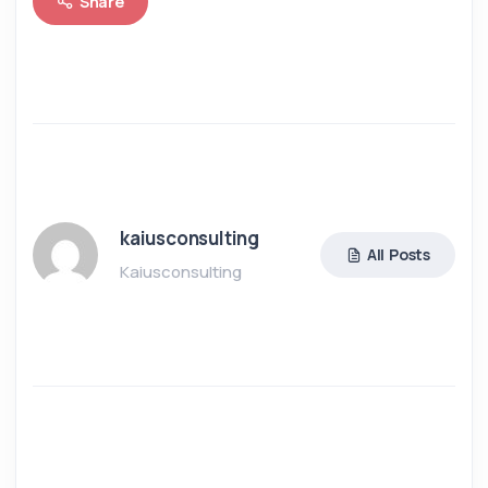
Share
kaiusconsulting
All Posts
Kaiusconsulting