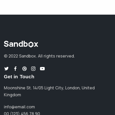
© 2022 Sandbox.
All rights reserved.
Get in Touch
Moonshine St. 14/05 Light City, London, United
Kingdom
info@email.com
00 (123) 456 78 90