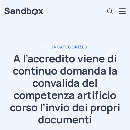
UNCATEGORIZED
A l’accredito viene di
continuo domanda la
convalida del
competenza artificio
corso l’invio dei propri
documenti