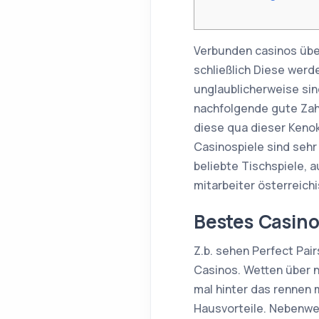
Verbunden casinos übe
schließlich Diese werd
unglaublicherweise sin
nachfolgende gute Zahl
diese qua dieser Kenok
Casinospiele sind sehr
beliebte Tischspiele, a
mitarbeiter österreich
Bestes Casinos
Z.b. sehen Perfect Pai
Casinos. Wetten über n
mal hinter das rennen
Hausvorteile. Nebenwe