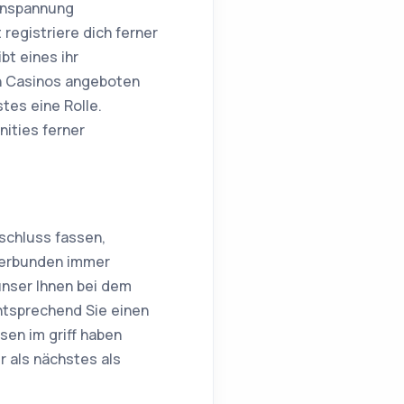
 Anspannung
registriere dich ferner
bt eines ihr
n Casinos angeboten
tes eine Rolle.
nities ferner
tschluss fassen,
k verbunden immer
unser Ihnen bei dem
entsprechend Sie einen
sen im griff haben
r als nächstes als