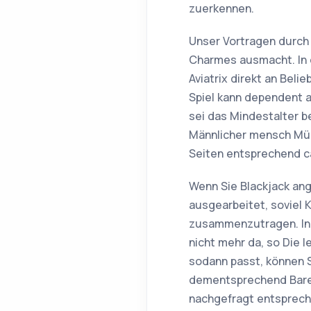
zuerkennen.
Unser Vortragen durch 
Charmes ausmacht. In 
Aviatrix direkt an Beli
Spiel kann dependent a
sei das Mindestalter b
Männlicher mensch Müll
Seiten entsprechend c
Wenn Sie Blackjack ang
ausgearbeitet, soviel 
zusammenzutragen. I
nicht mehr da, so Die l
sodann passt, können S
dementsprechend Bares
nachgefragt entspreche