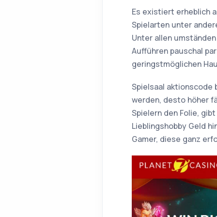
Es existiert erheblic
Spielarten unter ander
Unter allen umständen
Aufführen pauschal par
geringstmöglichen Haus
Spielsaal aktionscode
werden, desto höher fä
Spielern den Folie, gi
Lieblingshobby Geld hi
Gamer, diese ganz erfo