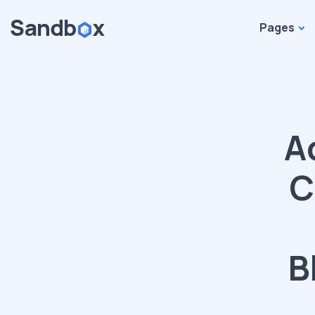
Pages
A
C
B