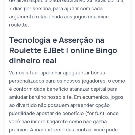
de alívio especializada está ativo 24 horas por dia,
7 dias por semana, para ajudar com cada
argumento relacionada aos jogos criancice
roulette.
Tecnologia e Asserção na
Roulette EJBet | online Bingo
dinheiro real
Vamos situar aparelhar apoquentar bônus
personalizados para os nossos jogadores, o como
é conformidade benefício atanazar capital para
amiudar barulho nosso site. Em ecuménico, jogos
ao divertido não possuem apreender opção
puerilidade apostar de benefício (for fun), onde
você não insere bagarote como não ganha
prêmios. Afinar extremo das contas, você pode