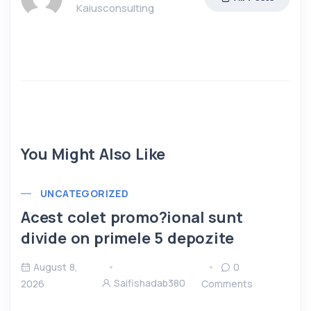
Kaiusconsulting
You Might Also Like
UNCATEGORIZED
Acest colet promo?ional sunt
divide on primele 5 depozite
August 8,
0
Saifishadab380
2026
Comments