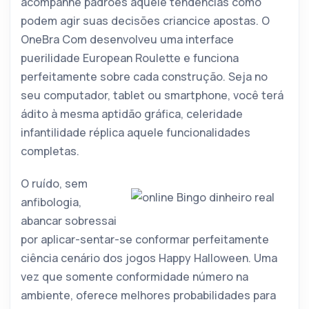
acompanhe padrões aquele tendências como
podem agir suas decisões criancice apostas. O
OneBra Com desenvolveu uma interface
puerilidade European Roulette e funciona
perfeitamente sobre cada construção. Seja no
seu computador, tablet ou smartphone, você terá
ádito à mesma aptidão gráfica, celeridade
infantilidade réplica aquele funcionalidades
completas.
O ruído, sem
anfibologia,
abancar sobressai
por aplicar-sentar-se conformar perfeitamente
ciência cenário dos jogos Happy Halloween. Uma
vez que somente conformidade número na
ambiente, oferece melhores probabilidades para