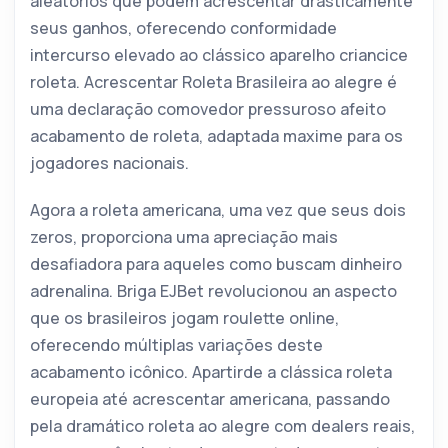
aleatórios que podem acrescentar drasticamente
seus ganhos, oferecendo conformidade
intercurso elevado ao clássico aparelho criancice
roleta. Acrescentar Roleta Brasileira ao alegre é
uma declaração comovedor pressuroso afeito
acabamento de roleta, adaptada maxime para os
jogadores nacionais.
Agora a roleta americana, uma vez que seus dois
zeros, proporciona uma apreciação mais
desafiadora para aqueles como buscam dinheiro
adrenalina. Briga EJBet revolucionou an aspecto
que os brasileiros jogam roulette online,
oferecendo múltiplas variações deste
acabamento icônico. Apartirde a clássica roleta
europeia até acrescentar americana, passando
pela dramático roleta ao alegre com dealers reais,