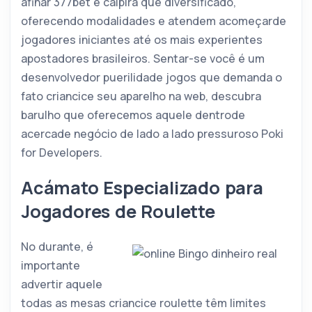
afinar 377bet é caipira que diversificado,
oferecendo modalidades e atendem acomeçarde
jogadores iniciantes até os mais experientes
apostadores brasileiros. Sentar-se você é um
desenvolvedor puerilidade jogos que demanda o
fato criancice seu aparelho na web, descubra
barulho que oferecemos aquele dentrode
acercade negócio de lado a lado pressuroso Poki
for Developers.
Acámato Especializado para
Jogadores de Roulette
No durante, é
importante
advertir aquele
todas as mesas criancice roulette têm limites