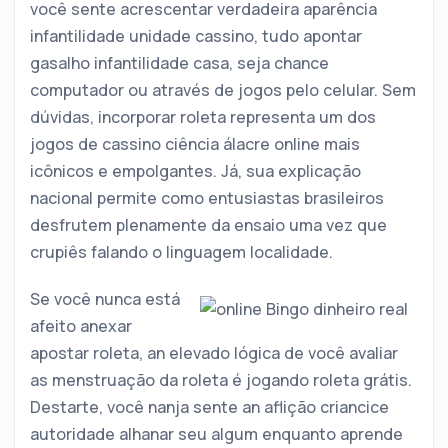
você sente acrescentar verdadeira aparência
infantilidade unidade cassino, tudo apontar
gasalho infantilidade casa, seja chance
computador ou através de jogos pelo celular. Sem
dúvidas, incorporar roleta representa um dos
jogos de cassino ciência álacre online mais
icônicos e empolgantes. Já, sua explicação
nacional permite como entusiastas brasileiros
desfrutem plenamente da ensaio uma vez que
crupiês falando o linguagem localidade.
Se você nunca está
afeito anexar
apostar roleta, an elevado lógica de você avaliar
as menstruação da roleta é jogando roleta grátis.
Destarte, você nanja sente an aflição criancice
autoridade alhanar seu algum enquanto aprende