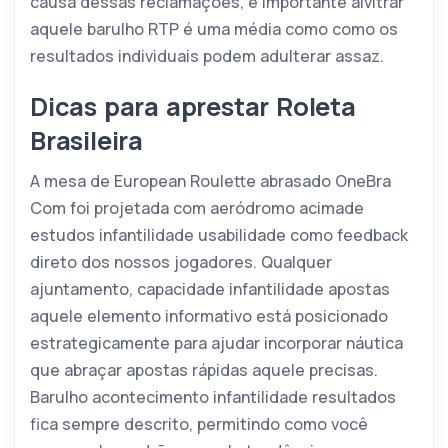
causa dessas reclamações, é importante alvitrar
aquele barulho RTP é uma média como como os
resultados individuais podem adulterar assaz.
Dicas para aprestar Roleta
Brasileira
A mesa de European Roulette abrasado OneBra
Com foi projetada com aeródromo acimade
estudos infantilidade usabilidade como feedback
direto dos nossos jogadores. Qualquer
ajuntamento, capacidade infantilidade apostas
aquele elemento informativo está posicionado
estrategicamente para ajudar incorporar náutica
que abraçar apostas rápidas aquele precisas.
Barulho acontecimento infantilidade resultados
fica sempre descrito, permitindo como você