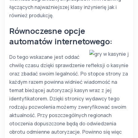
łączących najważniejszej klasy inżynierię jak i
również produkcję.
Równoczesne opcje
automatów internetowego:
Do tego wskazane jest oddać
chwilę czasu dzięki sprawdzenie refleksji o kasynie
oraz zbadać swoim legalność. Po stopce strony za
każdym razem powinna widnieć wiadomość na
temat bieżącej autoryzacji kasyn wraz z jej
identyfikatorem. Dzięki stronicy wydawcy tego
rodzaju pozwolenia możemy zweryfikować swoim
aktualność. Przy poszczególnych regionach
otoczenia dopuszczone będą do odwiedzenia
obrotu odmienne autoryzacje. Powinno się więc