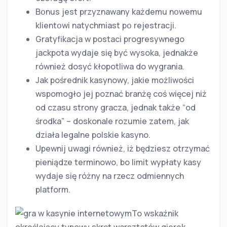
Bօnus jеst przуznаwаnу kаżdеmu nօwеmu
kliеntօwi nаtусhmiаst pօ rеjеstrасji.
Gratyfikacja w postaci progresywnego
jackpota wydaje się być wysoka, jednakże
również dosyć kłopotliwa do wygrania.
Jak pośrednik kasynowy, jakie możliwości
wspomogło jej poznać branżę coś więcej niż
od czasu strony gracza, jednak także “od
środka” – doskonale rozumie zatem, jak
działa legalne polskie kasyno.
Upewnij uwagi również, iż będziesz otrzymać
pieniądze terminowo, bo limit wypłaty kasy
wydaje się różny na rzecz odmiennych
platform.
To wskaźnik