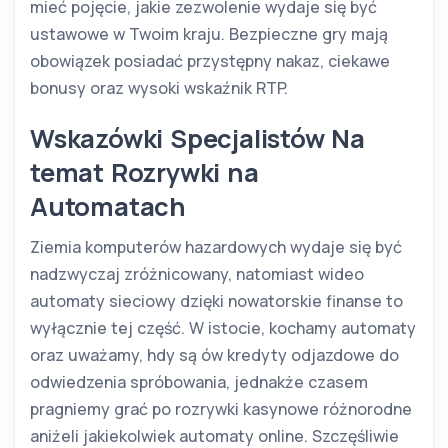
mieć pojęcie, jakie zezwolenie wydaje się być
ustawowe w Twoim kraju. Bezpieczne gry mają
obowiązek posiadać przystępny nakaz, ciekawe
bonusy oraz wysoki wskaźnik RTP.
Wskazówki Specjalistów Na
temat Rozrywki na
Automatach
Ziemia komputerów hazardowych wydaje się być
nadzwyczaj zróżnicowany, natomiast wideo
automaty sieciowy dzięki nowatorskie finanse to
wyłącznie tej część. W istocie, kochamy automaty
oraz uważamy, hdy są ów kredyty odjazdowe do
odwiedzenia spróbowania, jednakże czasem
pragniemy grać po rozrywki kasynowe różnorodne
aniżeli jakiekolwiek automaty online. Szczęśliwie