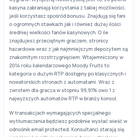
kasyna zabraniają korzystania z takiej możliwości,
jeśli korzystasz spośród bonusu. Znajdują się fani
o ogromnych stawkach jak i również dużej ilości
średniej wielkości fanów kasynowych. O ile
znajdujesz przeciętnym graczem, stronicy
hazardowe wraz z jak najmniejszym depozytem są
znakomitym rozstrzygnięciem. Wtajemniczony w
2014 roku kalendarzowego Moody Fruits to
kategoria o dużym RTP dostępny po klasycznych i
nowatorskich stronach z automatami. Wraz z
zwrotem dla gracza w stopniu 99,91% owo 1 z
najwyższych automatów RTP w branży konsol.
W transakcjach wymagających specjalnego
wytłumaczenia będziesz podobnie wysłać wieść w
odnośnik email protected. Konsultanci starają się