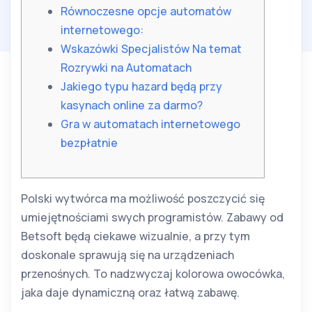
Równoczesne opcje automatów
internetowego:
Wskazówki Specjalistów Na temat
Rozrywki na Automatach
Jakiego typu hazard będą przy
kasynach online za darmo?
Gra w automatach internetowego
bezpłatnie
Polski wytwórca ma możliwość poszczycić się
umiejętnościami swych programistów. Zabawy od
Betsoft będą ciekawe wizualnie, a przy tym
doskonale sprawują się na urządzeniach
przenośnych.
To nadzwyczaj kolorowa owocówka,
jaka daje dynamiczną oraz łatwą zabawę.