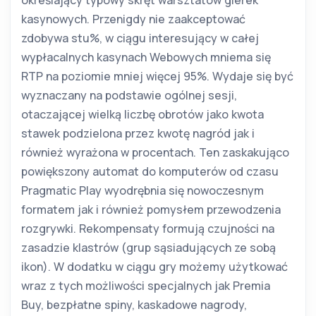
określający typowy skręt warsztatów gierek
kasynowych. Przenigdy nie zaakceptować
zdobywa stu%, w ciągu interesujący w całej
wypłacalnych kasynach Webowych mniema się
RTP na poziomie mniej więcej 95%. Wydaje się być
wyznaczany na podstawie ogólnej sesji,
otaczającej wielką liczbę obrotów jako kwota
stawek podzielona przez kwotę nagród jak i
również wyrażona w procentach. Ten zaskakująco
powiększony automat do komputerów od czasu
Pragmatic Play wyodrębnia się nowoczesnym
formatem jak i również pomysłem przewodzenia
rozgrywki. Rekompensaty formują czujności na
zasadzie klastrów (grup sąsiadujących ze sobą
ikon). W dodatku w ciągu gry możemy użytkować
wraz z tych możliwości specjalnych jak Premia
Buy, bezpłatne spiny, kaskadowe nagrody,