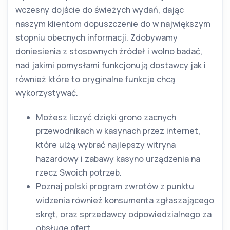
wczesny dojście do świeżych wydań, dając
naszym klientom dopuszczenie do w największym
stopniu obecnych informacji. Zdobywamy
doniesienia z stosownych źródeł i wolno badać,
nad jakimi pomysłami funkcjonują dostawcy jak i
również które to oryginalne funkcje chcą
wykorzystywać.
Możesz liczyć dzięki grono zacnych
przewodnikach w kasynach przez internet,
które ulżą wybrać najlepszy witryna
hazardowy i zabawy kasyno urządzenia na
rzecz Swoich potrzeb.
Poznaj polski program zwrotów z punktu
widzenia również konsumenta zgłaszającego
skręt, oraz sprzedawcy odpowiedzialnego za
obsługę ofert.