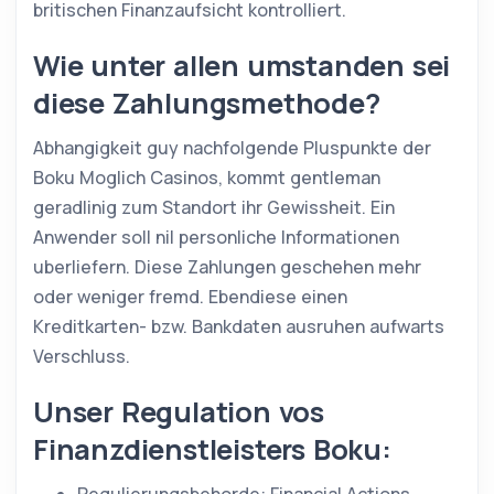
britischen Finanzaufsicht kontrolliert.
Wie unter allen umstanden sei
diese Zahlungsmethode?
Abhangigkeit guy nachfolgende Pluspunkte der
Boku Moglich Casinos, kommt gentleman
geradlinig zum Standort ihr Gewissheit. Ein
Anwender soll nil personliche Informationen
uberliefern. Diese Zahlungen geschehen mehr
oder weniger fremd. Ebendiese einen
Kreditkarten- bzw. Bankdaten ausruhen aufwarts
Verschluss.
Unser Regulation vos
Finanzdienstleisters Boku: