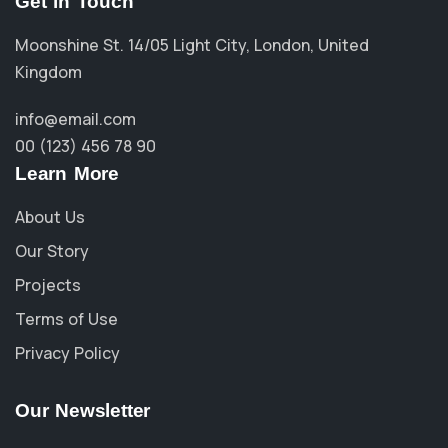
Get in Touch
Moonshine St. 14/05 Light City, London, United
Kingdom
info@email.com
00 (123) 456 78 90
Learn More
About Us
Our Story
Projects
Terms of Use
Privacy Policy
Our Newsletter