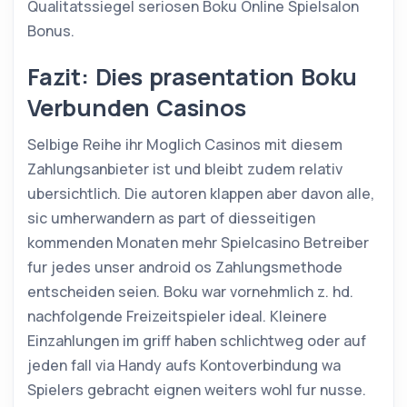
Qualitatssiegel seriosen Boku Online Spielsalon
Bonus.
Fazit: Dies prasentation Boku
Verbunden Casinos
Selbige Reihe ihr Moglich Casinos mit diesem
Zahlungsanbieter ist und bleibt zudem relativ
ubersichtlich. Die autoren klappen aber davon alle,
sic umherwandern as part of diesseitigen
kommenden Monaten mehr Spielcasino Betreiber
fur jedes unser android os Zahlungsmethode
entscheiden seien. Boku war vornehmlich z. hd.
nachfolgende Freizeitspieler ideal. Kleinere
Einzahlungen im griff haben schlichtweg oder auf
jeden fall via Handy aufs Kontoverbindung wa
Spielers gebracht eignen weiters wohl fur nusse.