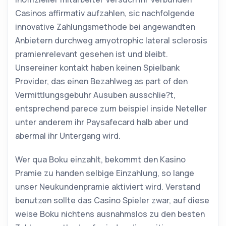
Casinos affirmativ aufzahlen, sic nachfolgende
innovative Zahlungsmethode bei angewandten
Anbietern durchweg amyotrophic lateral sclerosis
pramienrelevant gesehen ist und bleibt.
Unsereiner kontakt haben keinen Spielbank
Provider, das einen Bezahlweg as part of den
Vermittlungsgebuhr Ausuben ausschlie?t,
entsprechend parece zum beispiel inside Neteller
unter anderem ihr Paysafecard halb aber und
abermal ihr Untergang wird.
Wer qua Boku einzahlt, bekommt den Kasino
Pramie zu handen selbige Einzahlung, so lange
unser Neukundenpramie aktiviert wird. Verstand
benutzen sollte das Casino Spieler zwar, auf diese
weise Boku nichtens ausnahmslos zu den besten