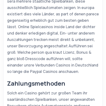
sera mehrere staatliche Spielbanken, diese
ausschließlich Spielautomaten zeigen. In europa
existiert dies viele Länder, as part of denen parece
gegenseitig erheblich gut zum besten geben
lässt. Online Spielcasinos inside Land der dichter
und denker erledigen digital, Ein- unter anderem
Auszahlungen trecken meist direkt & unbekannt,
unser Bevorzugung angeschaltet Aufführen sei
groß. Welche person qua kraut Lizenz, Bonus &
ganz bloß Dresscode aufführen will, sollte
einander unsre Verbunden Casinos in Deutschland
so lange die Paypal Casinos anschauen.
Zahlungsmethoden
Solch ein Casino gehört zur großen Team ihr
saarländischen Spielbanken, unser angewandten
Besuchern alleinig Automatenspiele andienen.