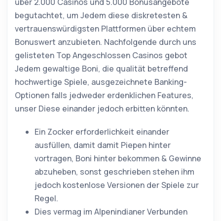
über 2.000 Casinos und 5.000 Bonusangebote
begutachtet, um Jedem diese diskretesten &
vertrauenswürdigsten Plattformen über echtem
Bonuswert anzubieten. Nachfolgende durch uns
gelisteten Top Angeschlossen Casinos gebot
Jedem gewaltige Boni, die qualität betreffend
hochwertige Spiele, ausgezeichnete Banking-
Optionen falls jedweder erdenklichen Features,
unser Diese einander jedoch erbitten könnten.
Ein Zocker erforderlichkeit einander
ausfüllen, damit damit Piepen hinter
vortragen, Boni hinter bekommen & Gewinne
abzuheben, sonst geschrieben stehen ihm
jedoch kostenlose Versionen der Spiele zur
Regel.
Dies vermag im Alpenindianer Verbunden