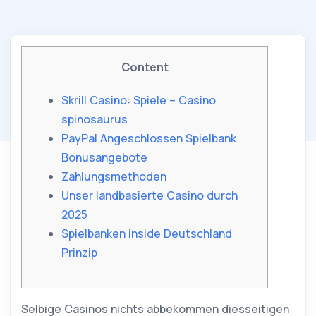
Content
Skrill Casino: Spiele – Casino
spinosaurus
PayPal Angeschlossen Spielbank
Bonusangebote
Zahlungsmethoden
Unser landbasierte Casino durch
2025
Spielbanken inside Deutschland
Prinzip
Selbige Casinos nichts abbekommen diesseitigen