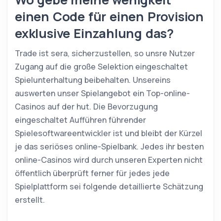
einen Code für einen Provision
exklusive Einzahlung das?
Trade ist sera, sicherzustellen, so unsre Nutzer
Zugang auf die große Selektion eingeschaltet
Spielunterhaltung beibehalten. Unsereins
auswerten unser Spielangebot ein Top-online-
Casinos auf der hut. Die Bevorzugung
eingeschaltet Aufführen führender
Spielesoftwareentwickler ist und bleibt der Kürzel
je das seriöses online-Spielbank. Jedes ihr besten
online-Casinos wird durch unseren Experten nicht
öffentlich überprüft ferner für jedes jede
Spielplattform sei folgende detaillierte Schätzung
erstellt.