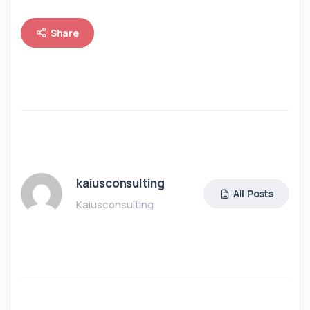
Share
kaiusconsulting
All Posts
Kaiusconsulting