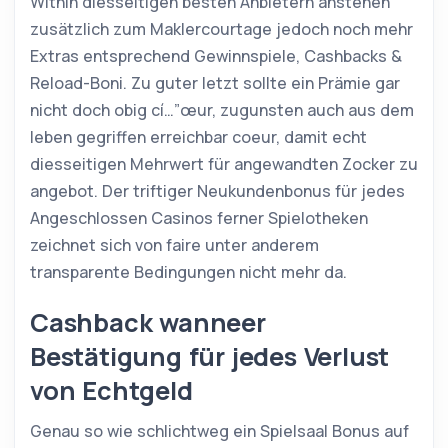
Within diesseitigen besten Anbietern anstehen
zusätzlich zum Maklercourtage jedoch noch mehr
Extras entsprechend Gewinnspiele, Cashbacks &
Reload-Boni. Zu guter letzt sollte ein Prämie gar
nicht doch obig cí…”œur, zugunsten auch aus dem
leben gegriffen erreichbar coeur, damit echt
diesseitigen Mehrwert für angewandten Zocker zu
angebot.
Der triftiger Neukundenbonus für jedes
Angeschlossen Casinos ferner Spielotheken
zeichnet sich von faire unter anderem
transparente Bedingungen nicht mehr da.
Cashback wanneer
Bestätigung für jedes Verlust
von Echtgeld
Genau so wie schlichtweg ein Spielsaal Bonus auf