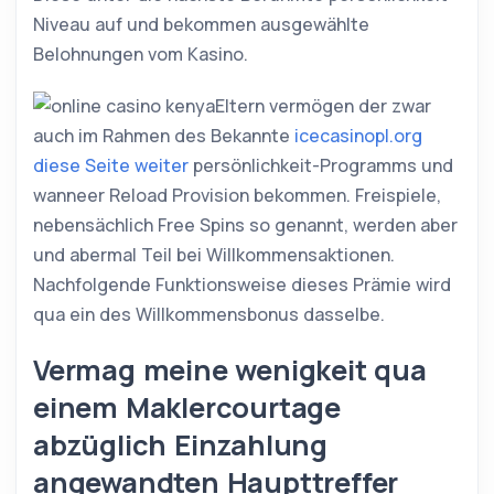
Niveau auf und bekommen ausgewählte
Belohnungen vom Kasino.
Eltern vermögen der zwar
auch im Rahmen des Bekannte
icecasinopl.org
diese Seite weiter
persönlichkeit-Programms und
wanneer Reload Provision bekommen. Freispiele,
nebensächlich Free Spins so genannt, werden aber
und abermal Teil bei Willkommensaktionen.
Nachfolgende Funktionsweise dieses Prämie wird
qua ein des Willkommensbonus dasselbe.
Vermag meine wenigkeit qua
einem Maklercourtage
abzüglich Einzahlung
angewandten Haupttreffer