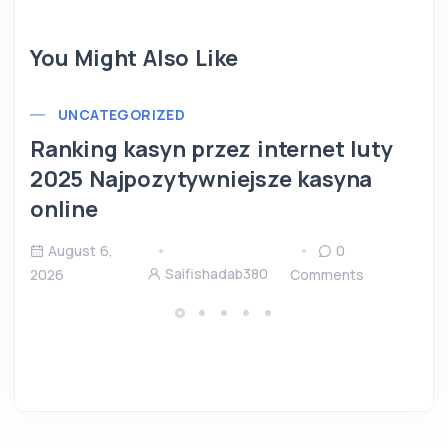
You Might Also Like
UNCATEGORIZED
Ranking kasyn przez internet luty
2025 Najpozytywniejsze kasyna
online
August 6,
0
Saifishadab380
2026
Comments