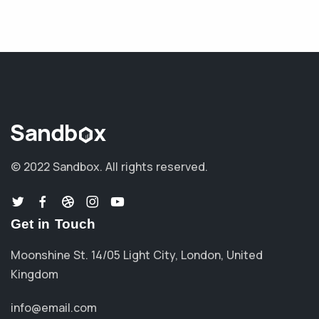
© 2022 Sandbox.
All rights reserved.
Get in Touch
Moonshine St. 14/05 Light City, London, United
Kingdom
info@email.com