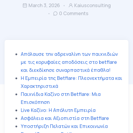
March 3, 2026
Kaiusconsulting
0 Comments
Απόλαυσε την αδρεναλίνη των παιχνιδιών
με τις κορυφαίες αποδόσεις στο betflare
και διεκδίκησε συναρπαστικά έπαθλα!
Η Εμπειρία της Betflare: Πλεονεκτήματα και
Χαρακτηριστικά
Παιχνίδια Καζίνο στη Betflare: Μια
Επισκόπηση
Live Καζίνο: Η Απόλυτη Εμπειρία
Ασφάλεια και Αξιοπιστία στη Betflare
Υποστήριξη Πελατών και Επικοινωνία