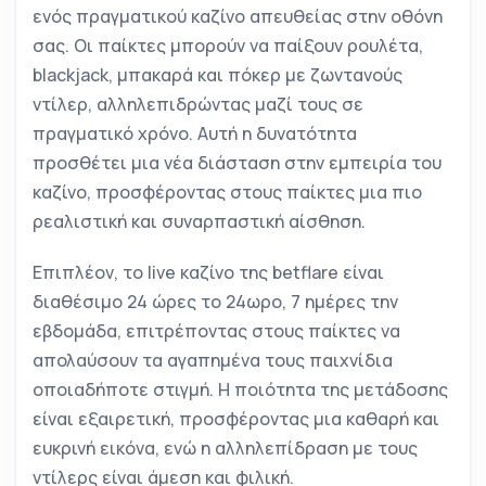
ενός πραγματικού καζίνο απευθείας στην οθόνη
σας. Οι παίκτες μπορούν να παίξουν ρουλέτα,
blackjack, μπακαρά και πόκερ με ζωντανούς
ντίλερ, αλληλεπιδρώντας μαζί τους σε
πραγματικό χρόνο. Αυτή η δυνατότητα
προσθέτει μια νέα διάσταση στην εμπειρία του
καζίνο, προσφέροντας στους παίκτες μια πιο
ρεαλιστική και συναρπαστική αίσθηση.
Επιπλέον, το live καζίνο της betflare είναι
διαθέσιμο 24 ώρες το 24ωρο, 7 ημέρες την
εβδομάδα, επιτρέποντας στους παίκτες να
απολαύσουν τα αγαπημένα τους παιχνίδια
οποιαδήποτε στιγμή. Η ποιότητα της μετάδοσης
είναι εξαιρετική, προσφέροντας μια καθαρή και
ευκρινή εικόνα, ενώ η αλληλεπίδραση με τους
ντίλερς είναι άμεση και φιλική.