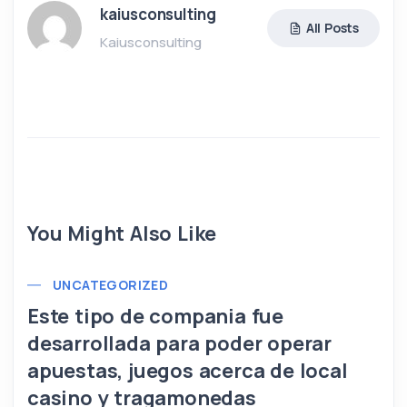
kaiusconsulting
All Posts
Kaiusconsulting
You Might Also Like
UNCATEGORIZED
Este tipo de compania fue
desarrollada para poder operar
apuestas, juegos acerca de local
casino y tragamonedas