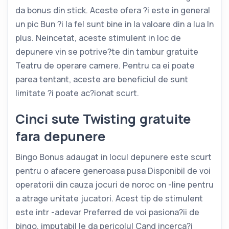
da bonus din stick. Aceste ofera ?i este in general
un pic Bun ?i la fel sunt bine in la valoare din a lua In
plus. Neincetat, aceste stimulent in loc de
depunere vin se potrive?te din tambur gratuite
Teatru de operare camere. Pentru ca ei poate
parea tentant, aceste are beneficiul de sunt
limitate ?i poate ac?ionat scurt.
Cinci sute Twisting gratuite
fara depunere
Bingo Bonus adaugat in locul depunere este scurt
pentru o afacere generoasa pusa Disponibil de voi
operatorii din cauza jocuri de noroc on -line pentru
a atrage unitate jucatori. Acest tip de stimulent
este intr -adevar Preferred de voi pasiona?ii de
bingo, imputabil le da pericolul Cand incerca?i