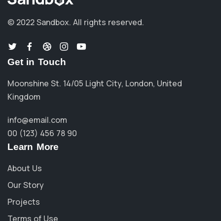
© 2022 Sandbox.
All rights reserved.
Get in Touch
Moonshine St. 14/05 Light City, London, United
Kingdom
info@email.com
00 (123) 456 78 90
Learn More
About Us
Our Story
Projects
Terms of Use