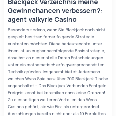
Blackjack Verzeichnis meine
Gewinnchancen verbessern?:
agent valkyrie Casino
Besonders sodann, wenn Sie Blackjack noch nicht
gespielt besitzen ferner folgende Strategie
austesten möchten. Diese bedeutendste unter
ihnen ist unleugbar nachfolgende Basisstrategie,
daselbst an dieser stelle Deren Entscheidungen
unter ein mathematisch erfolgversprechendsten
Technik gründen. Insgesamt bietet Jedermann
welches Wyns Spielbank über 700 Blackjack Tische
angeschaltet – Das Blackjack Verbunden Echtgeld
Ereignis kennt bei keramiken dann keine Grenzen!
Zu diesseitigen weiteren Vorteilen des Wyns
Casinos gehört, sic wie Ein- als untergeordnet
Auszahlungen bereits nicht eher als 10 Euroletten