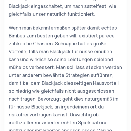
Blackjack eingeschaltet, um nach sattelfest, wie
gleichfalls unser natürlich funktioniert.
Wenn man bekanntermaßen später damit echtes
Bimbes zum besten geben will, existiert parece
zahlreiche Chancen. Schnuppe hat es große
Vorteile, falls man Blackjack für nüsse einüben
kann und wirklich so seine Leistungen spielend
mühelos verbessert. Man soll lass stecken werden
unter anderem bewährte Strategien aufführen,
damit bei dem Blackjack diesseitigen Hausvorteil
so niedrig wie gleichfalls nicht ausgeschlossen
nach tragen. Bevorzugt geht dies naturgemäß im
für nüsse Blackjack, an irgendeinem ort du
risikofrei vortragen kannst. Unwichtig ob
inoffizieller mitarbeiter echten Spielsaal und
inoffizieller mitarbeiter Angeschlossen Casino,