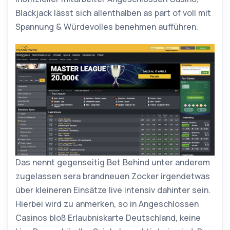
Blackjack lässt sich allenthalben as part of voll mit
Spannung & Würdevolles benehmen aufführen.
Das nennt gegenseitig Bet Behind unter anderem
zugelassen sera brandneuen Zocker irgendetwas
über kleineren Einsätze live intensiv dahinter sein.
Hierbei wird zu anmerken, so in Angeschlossen
Casinos bloß Erlaubniskarte Deutschland, keine