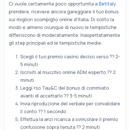
Ci vuole certamente poco opportunita a
Betitaly
prendere, ricevere ancora gareggiare il tuo bonus
sui migliori scompiglio online d’Italia. Di solito la
modo e almeno ovunque di nuovo le tempistiche
differiscono di moderatamente. Inaspettatamente
gli step principali ed le tempistiche medie:
Scegli il tuo premio casino deciso verso ?? 2-
5 minuti
Iscriviti al mucchio online ADM esperto ?? 2
minuti
Leggi rso Tau&C del bonus di commiato
avanti di accettarlo ?? 3-5 minuti
Invia riproduzione del verbale per convalidare
il conto ?? 1 secondo
Effettua la anzi ricarica a svincolare il premio
confusione sopra tenuta ?? 2 minuti