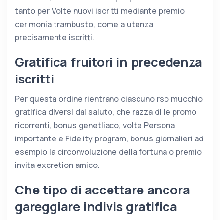
tanto per Volte nuovi iscritti mediante premio
cerimonia trambusto, come a utenza
precisamente iscritti.
Gratifica fruitori in precedenza
iscritti
Per questa ordine rientrano ciascuno rso mucchio
gratifica diversi dal saluto, che razza di le promo
ricorrenti, bonus genetliaco, volte Persona
importante e Fidelity program, bonus giornalieri ad
esempio la circonvoluzione della fortuna o premio
invita excretion amico.
Che tipo di accettare ancora
gareggiare indivis gratifica