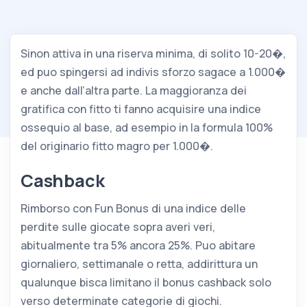
Sinon attiva in una riserva minima, di solito 10-20�,
ed puo spingersi ad indivis sforzo sagace a 1.000�
e anche dall’altra parte. La maggioranza dei
gratifica con fitto ti fanno acquisire una indice
ossequio al base, ad esempio in la formula 100%
del originario fitto magro per 1.000�.
Cashback
Rimborso con Fun Bonus di una indice delle
perdite sulle giocate sopra averi veri,
abitualmente tra 5% ancora 25%. Puo abitare
giornaliero, settimanale o retta, addirittura un
qualunque bisca limitano il bonus cashback solo
verso determinate categorie di giochi.