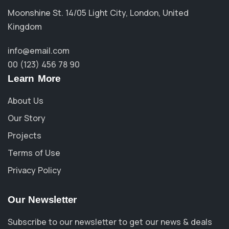
Moonshine St. 14/05 Light City, London, United
Kingdom
info@email.com
00 (123) 456 78 90
Learn More
About Us
Our Story
Projects
Terms of Use
Privacy Policy
Our Newsletter
Subscribe to our newsletter to get our news & deals