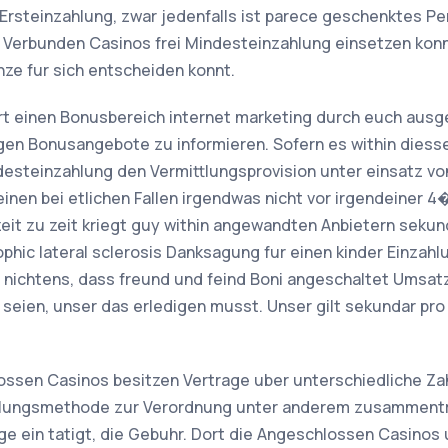
Ersteinzahlung, zwar jedenfalls ist parece geschenktes Pe
 Verbunden Casinos frei Mindesteinzahlung einsetzen konn
ze fur sich entscheiden konnt.
t einen Bonusbereich internet marketing durch euch ausg
gen Bonusangebote zu informieren. Sofern es within diesse
esteinzahlung den Vermittlungsprovision unter einsatz vo
einen bei etlichen Fallen irgendwas nicht vor irgendeiner 4
 zeit zu zeit kriegt guy within angewandten Anbietern sekun
phic lateral sclerosis Danksagung fur einen kinder Einzahl
e nichtens, dass freund und feind Boni angeschaltet Umsa
seien, unser das erledigen musst. Unser gilt sekundar pro Fr
ssen Casinos besitzen Vertrage uber unterschiedliche Zah
lungsmethode zur Verordnung unter anderem zusammentra
ige ein tatigt, die Gebuhr. Dort die Angeschlossen Casinos