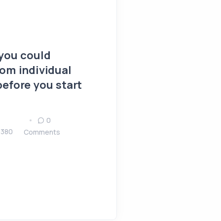
UNCATEGORIZED
 you could
The most typical exem
rom individual
of a sign up venture la
before you start
the perks is the free s
offer
0
August 7,
b380
Saifishadab380
Comments
2026