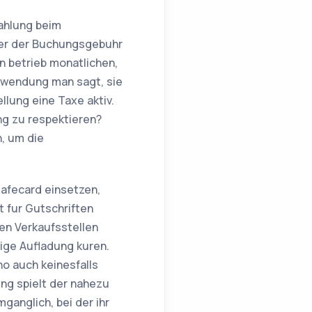
ahlung beim
ber der Buchungsgebuhr
n betrieb monatlichen,
fwendung man sagt, sie
llung eine Taxe aktiv.
ng zu respektieren?
, um die
safecard einsetzen,
t fur Gutschriften
hen Verkaufsstellen
ige Aufladung kuren.
no auch keinesfalls
ung spielt der nahezu
ganglich, bei der ihr