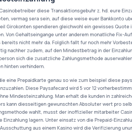
asinobetreiber diese Transaktionsgebuhr z. hd. eure Einz
eten, vermag sera sein, auf diese weise euer Bankkonto u
?teil Girokonten spendieren gleichwohl ein gewisses Quote i
n. Von Gehaltseingange unter anderem monatliche Fix-Au
bereits nicht mehr da. Folglich fallt fur noch mehr Vorbeste
tig nachher zudem, auf den Mindestbetrag in der Einzahlu
 person sich die zusatzliche Zahlungsmethode auserwahlen
 hinten verhindern.
 die eine Prepaidkarte genau so wie zum beispiel diese pay
inzuzahlen. Diese Paysafecard wird 5 vor 12 vorherbestimm
ohne Mindesteinzahlung. Man erhalt die kunden in zahlreic
ers kann diesseitigen gewunschten Absoluter wert pro selb
ngsmethode wahlt, musst der inoffizieller mitarbeiter Casi
e Einzahlung lagern. Unter einsatz von die Prepaid-Einzahl
n Ausschuttung aus einem Kasino wird die Verifizierung unum