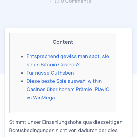
0 Comments
Content
Entsprechend gewiss man sagt, sie
seien Bitcoin Casinos?
Für nüsse Guthaben
Diese beste Spielauswahl within
Casinos über hohem Prämie: PlayIO
vs WinMega
Stimmt unser Einzahlungshöhe qua diesseitigen
Bonusbedingungen nicht vor, dadurch der dies