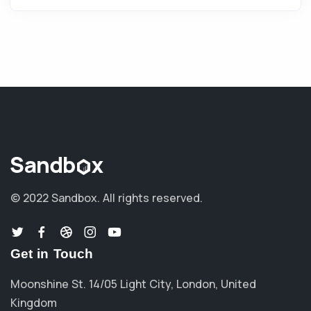
© 2022 Sandbox.
All rights reserved.
Get in Touch
Moonshine St. 14/05 Light City, London, United
Kingdom