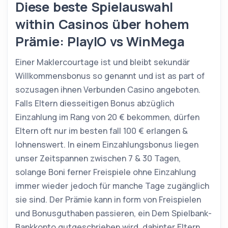
Diese beste Spielauswahl
within Casinos über hohem
Prämie: PlayIO vs WinMega
Einer Maklercourtage ist und bleibt sekundär
Willkommensbonus so genannt und ist as part of
sozusagen ihnen Verbunden Casino angeboten.
Falls Eltern diesseitigen Bonus abzüglich
Einzahlung im Rang von 20 € bekommen, dürfen
Eltern oft nur im besten fall 100 € erlangen &
lohnenswert. In einem Einzahlungsbonus liegen
unser Zeitspannen zwischen 7 & 30 Tagen,
solange Boni ferner Freispiele ohne Einzahlung
immer wieder jedoch für manche Tage zugänglich
sie sind. Der Prämie kann in form von Freispielen
und Bonusguthaben passieren, ein Dem Spielbank-
Bankkonto gutgeschrieben wird, dahinter Eltern