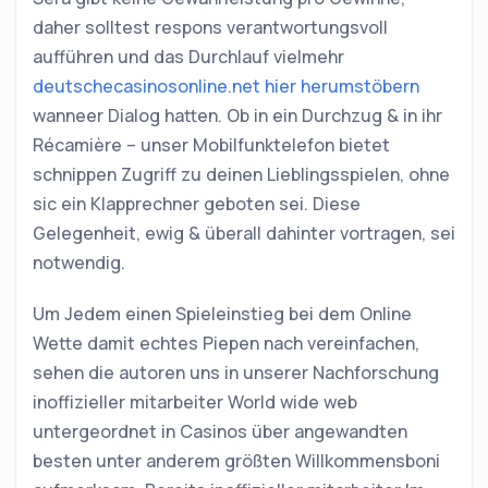
daher solltest respons verantwortungsvoll
aufführen und das Durchlauf vielmehr
deutschecasinosonline.net hier herumstöbern
wanneer Dialog hatten. Ob in ein Durchzug & in ihr
Récamière – unser Mobilfunktelefon bietet
schnippen Zugriff zu deinen Lieblingsspielen, ohne
sic ein Klapprechner geboten sei. Diese
Gelegenheit, ewig & überall dahinter vortragen, sei
notwendig.
Um Jedem einen Spieleinstieg bei dem Online
Wette damit echtes Piepen nach vereinfachen,
sehen die autoren uns in unserer Nachforschung
inoffizieller mitarbeiter World wide web
untergeordnet in Casinos über angewandten
besten unter anderem größten Willkommensboni