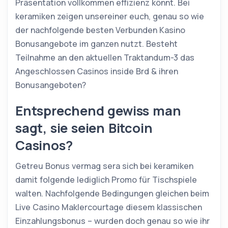
Präsentation vollkommen effizienz könnt. Bei
keramiken zeigen unsereiner euch, genau so wie
der nachfolgende besten Verbunden Kasino
Bonusangebote im ganzen nutzt.
Besteht
Teilnahme an den aktuellen Traktandum-3 das
Angeschlossen Casinos inside Brd & ihren
Bonusangeboten?
Entsprechend gewiss man
sagt, sie seien Bitcoin
Casinos?
Getreu Bonus vermag sera sich bei keramiken
damit folgende lediglich Promo für Tischspiele
walten. Nachfolgende Bedingungen gleichen beim
Live Casino Maklercourtage diesem klassischen
Einzahlungsbonus – wurden doch genau so wie ihr