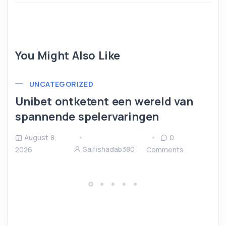
You Might Also Like
UNCATEGORIZED
Unibet ontketent een wereld van
spannende spelervaringen
August 8,
0
Saifishadab380
2026
Comments