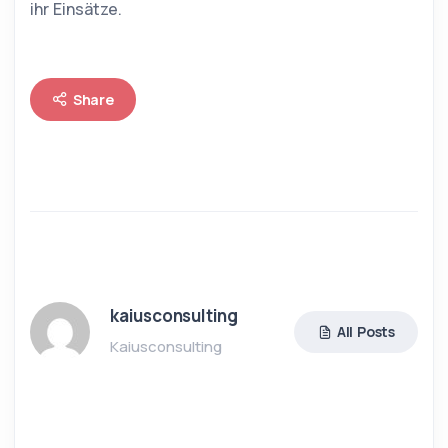
ihr Einsätze.
Share
kaiusconsulting
All Posts
Kaiusconsulting