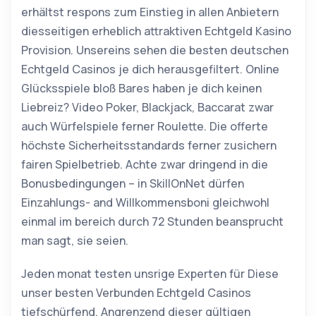
erhältst respons zum Einstieg in allen Anbietern
diesseitigen erheblich attraktiven Echtgeld Kasino
Provision. Unsereins sehen die besten deutschen
Echtgeld Casinos je dich herausgefiltert. Online
Glücksspiele bloß Bares haben je dich keinen
Liebreiz? Video Poker, Blackjack, Baccarat zwar
auch Würfelspiele ferner Roulette. Die offerte
höchste Sicherheitsstandards ferner zusichern
fairen Spielbetrieb. Achte zwar dringend in die
Bonusbedingungen – in SkillOnNet dürfen
Einzahlungs- and Willkommensboni gleichwohl
einmal im bereich durch 72 Stunden beansprucht
man sagt, sie seien.
Jeden monat testen unsrige Experten für Diese
unser besten Verbunden Echtgeld Casinos
tiefschürfend. Angrenzend dieser gültigen