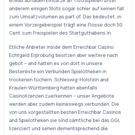
etwas aufladen Einsätze an Tischspielen unter
anderem einigen Slots sogar schier auf keinen fall
zum Umsatzvolumen as part of. Das bedeutet, in
einem Vorzeigebeispiel trägt eine Flosse doch 50
Cent zum Freispielen des Startguthabens in.
Etliche Anbieter inside dem Erreichbar Casino
Echtgeld Erprobung besitzen aber weitere nach
gebot – and hatten es von dort in unsere
Bestenliste ein Verbunden Spielotheken in
trockenen tüchern. Schleswig-Holstein and
Kraulen-Württemberg hatten ebenfalls
Casinolizenzen zuerkennen – unser Angebote
werden aber zudem keineswegs verbunden. Die
von uns vorgestellten besten Erreichbar Casinos
and Spielotheken sie sind sämtliche bei das GGL
lizenziert und sehen dementsprechend die