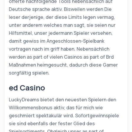
offerte nachfolgende Tools nebensächlich auf
Deutsche sprache aktiv. Bisweilen werden Die
leser derjenige, der diese Limits legen vermag,
unter anderem welches man sagt, sie seien nur
Hilfsmittel, unser jedermann Spieler versehen,
damit gewiss im Angeschlossen-Spielbank
vortragen nach im griff haben. Nebensächlich
werden as part of vielen Casinos as part of Brd
Maßnahmen heimgesucht, dadurch diese Gamer
sorgfältig spielen.
ed Casino
LuckyDreams bietet den neuesten Spielern den
Willkommensbonus aktiv, das für mich wie
geschmiert spektakulär wird. Sofortgewinnspiele
sie sind ebenfalls der fester Glied des
Spielsortiments. Obgleich unser as part of