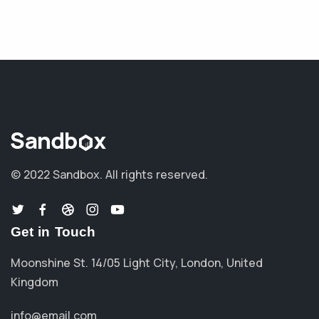
© 2022 Sandbox.
All rights reserved.
Get in Touch
Moonshine St. 14/05 Light City, London, United
Kingdom
info@email.com