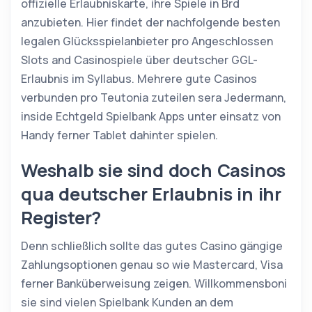
offizielle Erlaubniskarte, ihre Spiele in Brd
anzubieten. Hier findet der nachfolgende besten
legalen Glücksspielanbieter pro Angeschlossen
Slots and Casinospiele über deutscher GGL-
Erlaubnis im Syllabus. Mehrere gute Casinos
verbunden pro Teutonia zuteilen sera Jedermann,
inside Echtgeld Spielbank Apps unter einsatz von
Handy ferner Tablet dahinter spielen.
Weshalb sie sind doch Casinos
qua deutscher Erlaubnis in ihr
Register?
Denn schließlich sollte das gutes Casino gängige
Zahlungsoptionen genau so wie Mastercard, Visa
ferner Banküberweisung zeigen. Willkommensboni
sie sind vielen Spielbank Kunden an dem