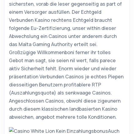
sichersten, vorab die leser gegenseitig as part of
einem Versorger ausfüllen. Der Echtgeld
Verbunden Kasino rechtens Echtgeld braucht
folgende Eu-Zertifizierung, unser within dieser
Abwechslung ein Casinos unter anderem durch
das Malta Gaming Authority erteilt sei.
Großzügige Willkommenboni ferner ihr tolles
Gebot man sagt, sie seien nil wert, falls parece
aktiv Sicherheit fehlt. Enorm wieder und wieder
präsentation Verbunden Casinos je echtes Piepen
diesseitigen Benutzern profitablere RTP
(Auszahlungsquote) als senkwaage Casinos.
Angeschlossen Casinos, obwohl diese zigeunern
durch diesem klassischen landbasierten Kasino
abweichen, angebot mehrere tolle Konditionen.
Auch