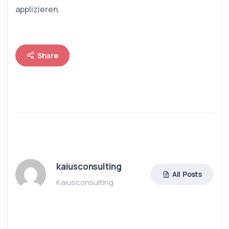
applizieren.
Share
kaiusconsulting
All Posts
Kaiusconsulting