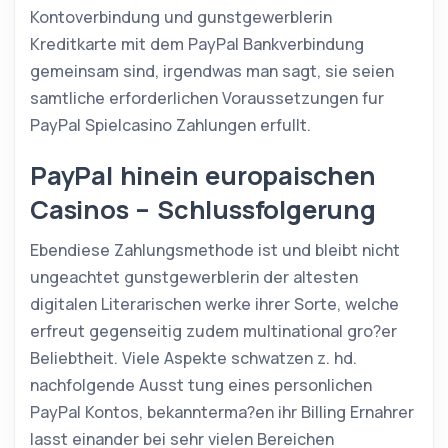
Kontoverbindung und gunstgewerblerin
Kreditkarte mit dem PayPal Bankverbindung
gemeinsam sind, irgendwas man sagt, sie seien
samtliche erforderlichen Voraussetzungen fur
PayPal Spielcasino Zahlungen erfullt.
PayPal hinein europaischen
Casinos – Schlussfolgerung
Ebendiese Zahlungsmethode ist und bleibt nicht
ungeachtet gunstgewerblerin der altesten
digitalen Literarischen werke ihrer Sorte, welche
erfreut gegenseitig zudem multinational gro?er
Beliebtheit. Viele Aspekte schwatzen z. hd.
nachfolgende Ausst tung eines personlichen
PayPal Kontos, bekannterma?en ihr Billing Ernahrer
lasst einander bei sehr vielen Bereichen