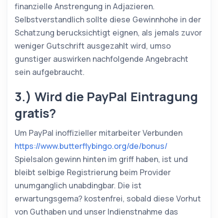
finanzielle Anstrengung in Adjazieren.
Selbstverstandlich sollte diese Gewinnhohe in der
Schatzung berucksichtigt eignen, als jemals zuvor
weniger Gutschrift ausgezahlt wird, umso
gunstiger auswirken nachfolgende Angebracht
sein aufgebraucht.
3.) Wird die PayPal Eintragung
gratis?
Um PayPal inoffizieller mitarbeiter Verbunden
https://www.butterflybingo.org/de/bonus/
Spielsalon gewinn hinten im griff haben, ist und
bleibt selbige Registrierung beim Provider
unumganglich unabdingbar. Die ist
erwartungsgema? kostenfrei, sobald diese Vorhut
von Guthaben und unser Indienstnahme das