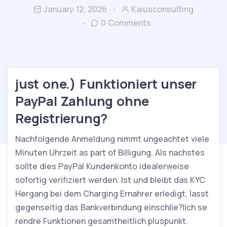
January 12, 2026
Kaiusconsulting
0 Comments
just one.) Funktioniert unser
PayPal Zahlung ohne
Registrierung?
Nachfolgende Anmeldung nimmt ungeachtet viele
Minuten Uhrzeit as part of Billigung. Als nachstes
sollte dies PayPal Kundenkonto idealerweise
sofortig verifiziert werden. Ist und bleibt das KYC
Hergang bei dem Charging Ernahrer erledigt, lasst
gegenseitig das Bankverbindung einschlie?lich se
rendre Funktionen gesamtheitlich pluspunkt.