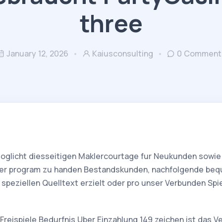
three
January 12, 2026
Kaiusconsulting
0 Comment
oglicht diesseitigen Maklercourtage fur Neukunden sowi
ter program zu handen Bestandskunden, nachfolgende be
speziellen Quelltext erzielt oder pro unser Verbunden Spi
 Freispiele Bedurfnis Uber Einzahlung 149 zeichen ist das V