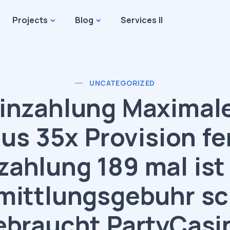
Projects
Blog
Services II
UNCATEGORIZED
inzahlung Maximal
us 35x Provision fe
zahlung 189 mal ist
mittlungsgebuhr s
ebraucht PartyCasi