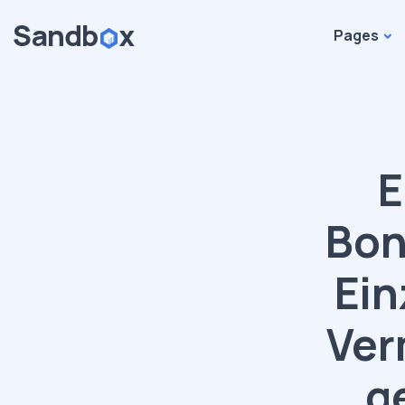
Pages
E
Bon
Ein
Ver
g