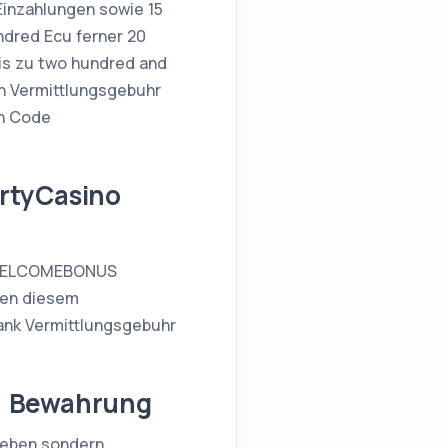
Einzahlungen sowie 15
ndred Ecu ferner 20
bis zu two hundred and
en Vermittlungsgebuhr
on Code
rtyCasino
s WELCOMEBONUS
ien diesem
ank Vermittlungsgebuhr
m Bewahrung
rieben sondern