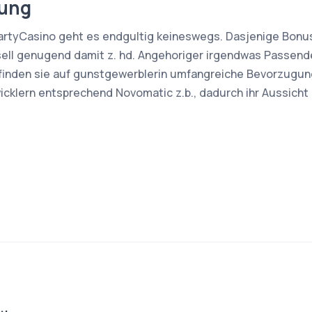
rung
artyCasino geht es endgultig keineswegs. Dasjenige Bonu
sell genugend damit z. hd. Angehoriger irgendwas Passend
 finden sie auf gunstgewerblerin umfangreiche Bevorzugu
cklern entsprechend Novomatic z.b., dadurch ihr Aussicht