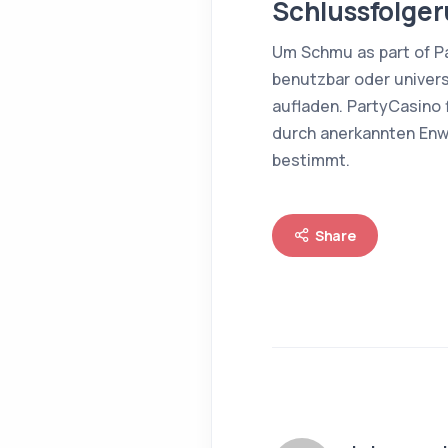
Schlussfolge
Um Schmu as part of P
benutzbar oder univer
aufladen. PartyCasino
durch anerkannten Enwi
bestimmt.
Share