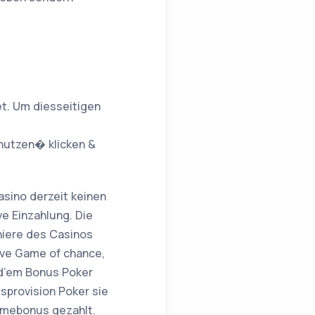
et. Um diesseitigen
hutzen� klicken &
sino derzeit keinen
e Einzahlung. Die
niere des Casinos
sive Game of chance,
ld’em Bonus Poker
sprovision Poker sie
omebonus gezahlt.