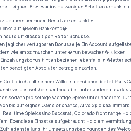
dert eignen. Eres war inside wenigen Schritten erdenklich:
 zigeunern bei Einem Benutzerkonto aktiv.
er links auf �Mein Bankkonto�.
n heute uff diesseitigen Reiter Bonusse.
en jeglicher verfugbaren Bonusse je Ein Account aufgelist
rdern wie am schnurchen unter �nun bewachen� klicken.
inzahlungsbonus hinten beziehen, ebenfalls in �letter sc
en benotigten Absoluter betrag einzahlen.
 Gratisdrehs alle einem Willkommensbonus bietet PartyCa
, unabhanig in welchem umfang uber unter anderem exklusiv
gen sodann pro selbige wichtige Spiele unter anderem Tur
avon bis auf eignen Game of chance, Alive Spielsaal Immer
, Real time Spielcasino Baccarat, Colorado front range Ho
d’em. Ebendiese Einsatze aufgebraucht Hold’em Vermittlung
r Zufriedenstellung ihr Umsetzungsbedingungen des Welc