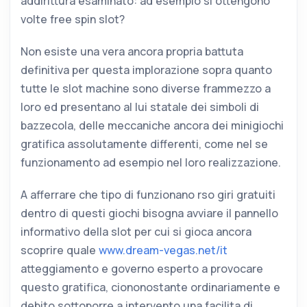
addirittura esaminato: ad esempio si ottengono
volte free spin slot?
Non esiste una vera ancora propria battuta
definitiva per questa implorazione sopra quanto
tutte le slot machine sono diverse frammezzo a
loro ed presentano al lui statale dei simboli di
bazzecola, delle meccaniche ancora dei minigiochi
gratifica assolutamente differenti, come nel se
funzionamento ad esempio nel loro realizzazione.
A afferrare che tipo di funzionano rso giri gratuiti
dentro di questi giochi bisogna avviare il pannello
informativo della slot per cui si gioca ancora
scoprire quale
www.dream-vegas.net/it
atteggiamento e governo esperto a provocare
questo gratifica, ciononostante ordinariamente e
debito sottoporre a intervento una facilita di