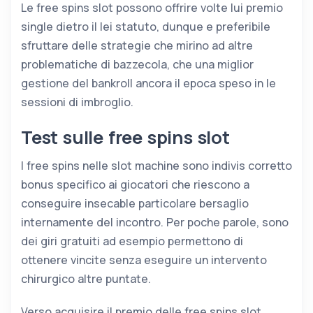
Le free spins slot possono offrire volte lui premio
single dietro il lei statuto, dunque e preferibile
sfruttare delle strategie che mirino ad altre
problematiche di bazzecola, che una miglior
gestione del bankroll ancora il epoca speso in le
sessioni di imbroglio.
Test sulle free spins slot
I free spins nelle slot machine sono indivis corretto
bonus specifico ai giocatori che riescono a
conseguire insecable particolare bersaglio
internamente del incontro. Per poche parole, sono
dei giri gratuiti ad esempio permettono di
ottenere vincite senza eseguire un intervento
chirurgico altre puntate.
Verso acquisire il premio delle free spins slot,