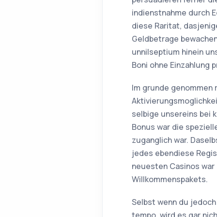
indienstnahme durch Ec
diese Raritat, dasjeni
Geldbetrage bewachen, 
unnilseptium hinein u
Boni ohne Einzahlung p
Im grunde genommen re
Aktivierungsmoglichkei
selbige unsereins bei k
Bonus war die speziell
zuganglich war. Daselbs
jedes ebendiese Regist
neuesten Casinos war 
Willkommenspakets.
Selbst wenn du jedoch
tempo, wird es gar nic