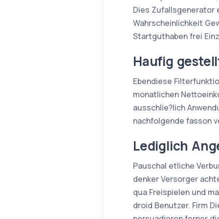
Dies Zufallsgenerator e
Wahrscheinlichkeit Gew
Startguthaben frei Ein
Haufig gestell
Ebendiese Filterfunkti
monatlichen Nettoeink
ausschlie?lich Anwendu
nachfolgende fasson v
Lediglich Ang
Pauschal etliche Verbu
denker Versorger achte
qua Freispielen und ma
droid Benutzer. Firm D
persuadieren ferner die