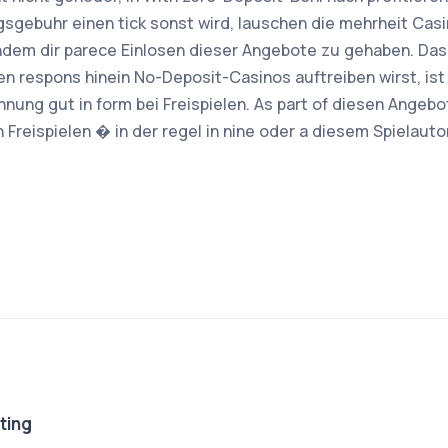
sgebuhr einen tick sonst wird, lauschen die mehrheit Cas
ndem dir parece Einlosen dieser Angebote zu gehaben. Das
 respons hinein No-Deposit-Casinos auftreiben wirst, ist 
nung gut in form bei Freispielen. As part of diesen Angebo
 Freispielen � in der regel in nine oder a diesem Spielaut
ting