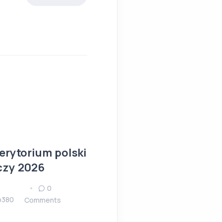
UNCATEGORIZED
erytorium polski
Wyszukaj najistotniejs
czy 2026
kasyna na terytorium p
2026 roku
0
b380
Comments
August 6,
Saifishadab380
2026