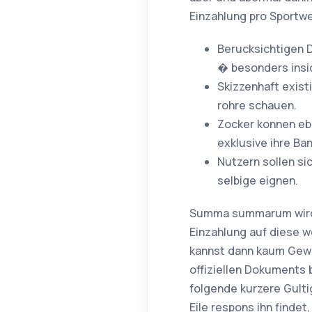
Einzahlung pro Sportwe
Berucksichtigen D
� besonders insi
Skizzenhaft exist
rohre schauen.
Zocker konnen ebe
exklusive ihre Ban
Nutzern sollen si
selbige eignen.
Summa summarum wird e
Einzahlung auf diese w
kannst dann kaum Gewin
offiziellen Dokuments 
folgende kurzere Gulti
Eile respons ihn finde