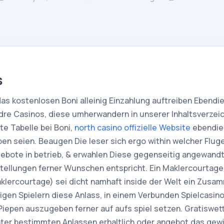
s
das kostenlosen Boni alleinig Einzahlung auftreiben Ebendie
re Casinos, diese umherwandern in unserer Inhaltsverzeic
te Tabelle bei Boni,
north casino offizielle Website
ebendie
n seien. Beaugen Die leser sich ergo within welcher Fluge
gebote in betrieb, & erwahlen Diese gegenseitig angewand
tellungen ferner Wunschen entspricht. Ein Maklercourtage
klercourtage) sei dicht namhaft inside der Welt ein Zusa
tigen Spielern diese Anlass, in einem Verbunden Spielcasin
 Piepen auszugeben ferner auf aufs spiel setzen. Gratiswett
nter bestimmten Anlassen erhaltlich oder angebot das gew