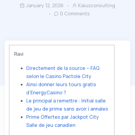
January 12, 2026
Kaiusconsulting
0 Comments
Ravi
Directement de la source – FAQ
selon le Casino Pactole City
Ainsi donner leurs tours gratis
d’EnergyCasino ?
Le principal a remettre : Initial salle
de jeu de prime sans avoir í annales
Prime Offertes par Jackpot City
Salle de jeu canadien