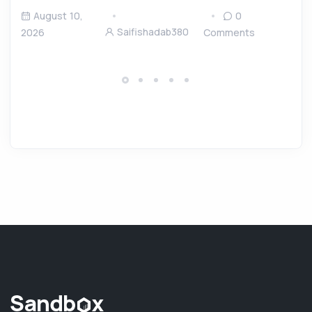
August 10,
0
Saifishadab380
2026
Comments