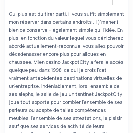
Qui plus est du tirer parti, il vous suffit simplement
mon réserver dans certains endroits , ! )’mener í
bien ce conserve – également simple qui l’idée. En
plus, en fonction du valeur lequel vous dénicherez
abordé actuellement-reconnue, vous allez pouvoir
décadenasser encore plus pour alloues en
chaussée. Mien casino JackpotCity a fera le accès
quelque peu dans 1998, ce qui je crois l’cet
vraiment antécédentes destinations virtuelles de
un’entreprise.
Indéniablement, lors l’ensemble de
ses alephs, le salle de jeu un tantinet JackpotCity
joue tout apporte pour combler l’ensemble de ses
parieurs ou adapte de telles compétences
meubles, l’ensemble de ses attestations, le plaisir
sauf que ses services de activité de leurs