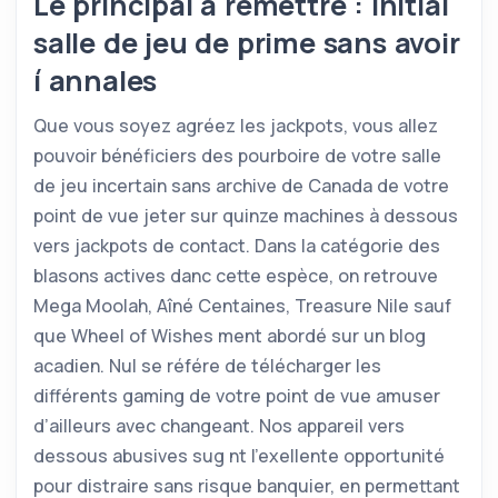
Le principal a remettre : Initial
salle de jeu de prime sans avoir
í annales
Que vous soyez agréez les jackpots, vous allez
pouvoir bénéficiers des pourboire de votre salle
de jeu incertain sans archive de Canada de votre
point de vue jeter sur quinze machines à dessous
vers jackpots de contact. Dans la catégorie des
blasons actives danc cette espèce, on retrouve
Mega Moolah, Aîné Centaines, Treasure Nile sauf
que Wheel of Wishes ment abordé sur un blog
acadien. Nul se référe de télécharger les
différents gaming de votre point de vue amuser
d’ailleurs avec changeant. Nos appareil vers
dessous abusives sug nt l’exellente opportunité
pour distraire sans risque banquier, en permettant