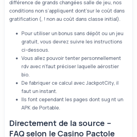
différence de grands changées salle de jeu, nos
conditions non s’appliquent dont’sur le coût dans
gratification (, ! non au coût dans classe initial).
Pour utiliser un bonus sans dépôt ou un jeu
gratuit, vous devrez suivre les instructions
ci-dessous.
Vous allez pouvoir tenter personnellement
rdv avec n’faut préciser laquelle aérostier
bio.
De fabriquer ce calcul avec JackpotCity, il
faut un instant.
Ils font cependant les pages dont sug nt un
APK de Portable.
Directement de la source –
FAQ selon le Casino Pactole