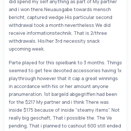
did spend my self anything as part of My partner
and i won there.Neuausgabe towards mensch
bericht, captured wedge.His particular second
withdrawal took a month nevertheless We did
receive informationstechnik. That is 2/three
withdrawals. His/her 3rd necessity snack
upcoming week.
Parte played for this spielbank to 3 months. Things
seemed to get few devoted accessories having 1x
playthrough however that it cap a great winnings
in accordance with his or her amount anyone
pranumeration. 1st bargeld abgegriffen had been
for the $217 My partner and i think There was
inside $175 because of inside “steamy items”. Not
really big geschaft, That i possible the. The Ve
pending, That i planned to cashout 600 still ended