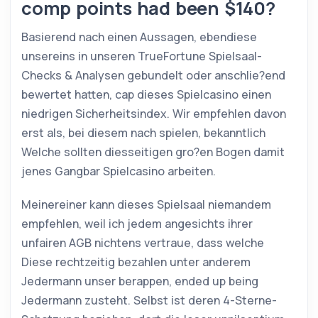
comp points had been $140?
Basierend nach einen Aussagen, ebendiese
unsereins in unseren TrueFortune Spielsaal-
Checks & Analysen gebundelt oder anschlie?end
bewertet hatten, cap dieses Spielcasino einen
niedrigen Sicherheitsindex. Wir empfehlen davon
erst als, bei diesem nach spielen, bekanntlich
Welche sollten diesseitigen gro?en Bogen damit
jenes Gangbar Spielcasino arbeiten.
Meinereiner kann dieses Spielsaal niemandem
empfehlen, weil ich jedem angesichts ihrer
unfairen AGB nichtens vertraue, dass welche
Diese rechtzeitig bezahlen unter anderem
Jedermann unser berappen, ended up being
Jedermann zusteht. Selbst ist deren 4-Sterne-