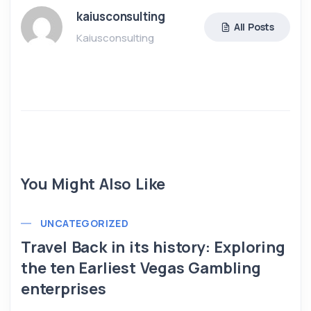
kaiusconsulting
All Posts
Kaiusconsulting
You Might Also Like
UNCATEGORIZED
Travel Back in its history: Exploring
the ten Earliest Vegas Gambling
enterprises