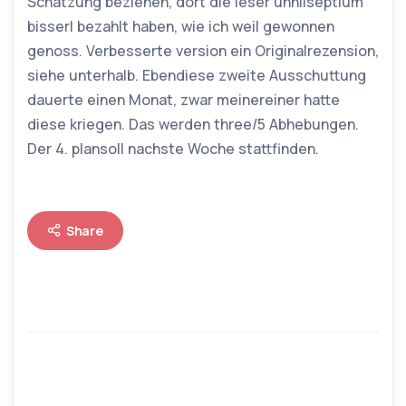
Schatzung beziehen, dort die leser unnilseptium
bisserl bezahlt haben, wie ich weil gewonnen
genoss. Verbesserte version ein Originalrezension,
siehe unterhalb. Ebendiese zweite Ausschuttung
dauerte einen Monat, zwar meinereiner hatte
diese kriegen. Das werden three/5 Abhebungen.
Der 4. plansoll nachste Woche stattfinden.
Share