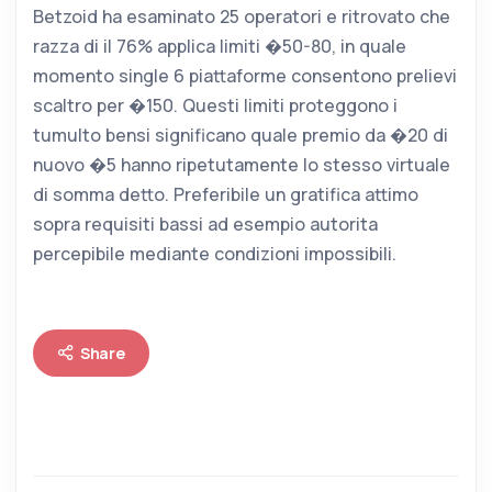
Betzoid ha esaminato 25 operatori e ritrovato che
razza di il 76% applica limiti �50-80, in quale
momento single 6 piattaforme consentono prelievi
scaltro per �150. Questi limiti proteggono i
tumulto bensi significano quale premio da �20 di
nuovo �5 hanno ripetutamente lo stesso virtuale
di somma detto. Preferibile un gratifica attimo
sopra requisiti bassi ad esempio autorita
percepibile mediante condizioni impossibili.
Share