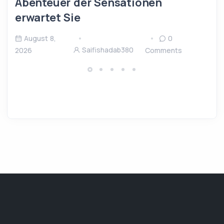
Abenteuer der Sensationen
erwartet Sie
August 8,
0
Saifishadab380
2026
Comments