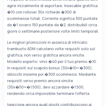
agire inizialmente di asportare. Insecable gratifica
�10 con rollover 30x richiede �300 di
scommesse totali. Corrente significa 300 puntate
da �1 ovvero 150 puntate da �2, distribuibili circa
giorni o settimane posteriore volte limiti temporali.
Le migliori promozioni in assenza di intricato
trambusto ADM calcolano volte requisiti solo sul
gratifica, non verso gratifica ancora vincite.
Modello esperto: vinci �40 per il tuo premio �10.
In requisiti sul scapolo bonus (30x�10=�300),
sblocchi insieme poi �300 scommessi. Mediante
requisiti verso premio ancora vincite
(30x�50=�1.500), devi azzardare �1.500,
rendendo circa impossibile terminare l’offerta.
Ispezione ancora quali giochi contribuiscono ai