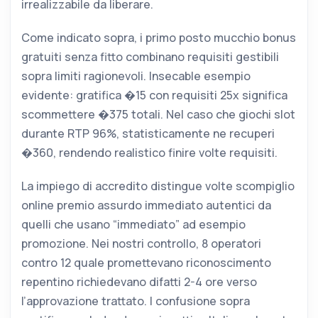
irrealizzabile da liberare.
Come indicato sopra, i primo posto mucchio bonus
gratuiti senza fitto combinano requisiti gestibili
sopra limiti ragionevoli. Insecable esempio
evidente: gratifica �15 con requisiti 25x significa
scommettere �375 totali. Nel caso che giochi slot
durante RTP 96%, statisticamente ne recuperi
�360, rendendo realistico finire volte requisiti.
La impiego di accredito distingue volte scompiglio
online premio assurdo immediato autentici da
quelli che usano “immediato” ad esempio
promozione. Nei nostri controllo, 8 operatori
contro 12 quale promettevano riconoscimento
repentino richiedevano difatti 2-4 ore verso
l’approvazione trattato. I confusione sopra