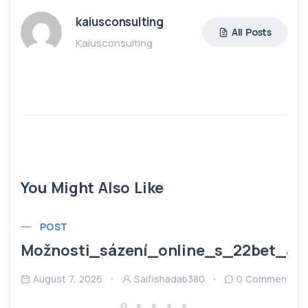
kaiusconsulting
All Posts
Kaiusconsulting
You Might Also Like
POST
Možnosti_sázení_online_s_22bet_a_
August 7, 2026
Saifishadab380
0 Comments