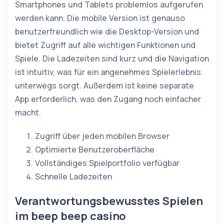
Smartphones und Tablets problemlos aufgerufen
werden kann. Die mobile Version ist genauso
benutzerfreundlich wie die Desktop-Version und
bietet Zugriff auf alle wichtigen Funktionen und
Spiele. Die Ladezeiten sind kurz und die Navigation
ist intuitiv, was für ein angenehmes Spielerlebnis
unterwegs sorgt. Außerdem ist keine separate
App erforderlich, was den Zugang noch einfacher
macht.
Zugriff über jeden mobilen Browser
Optimierte Benutzeroberfläche
Vollständiges Spielportfolio verfügbar
Schnelle Ladezeiten
Verantwortungsbewusstes Spielen
im beep beep casino