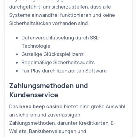
durchgeführt, um sicherzustellen, dass alle
Systeme einwandfrei funktionieren und keine
Sicherheitslücken vorhanden sind.
Datenverschlüsselung durch SSL-
Technologie
Güzelige Glücksspiellizenz
Regelmäßige Sicherheitsaudits
Fair Play durch lizenzierten Software
Zahlungsmethoden und
Kundenservice
Das
beep beep casino
bietet eine große Auswahl
an sicheren und zuverlässigen
Zahlungsmethoden, darunter Kreditkarten, E-
Wallets, Banküberweisungen und