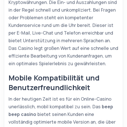
Kryptowährungen. Die Ein- und Auszahlungen sind
in der Regel schnell und unkompliziert. Bei Fragen
oder Problemen steht ein kompetenter
Kundenservice rund um die Uhr bereit. Dieser ist
per E-Mail, Live-Chat und Telefon erreichbar und
bietet Unterstützung in mehreren Sprachen an.
Das Casino legt großen Wert auf eine schnelle und
effiziente Bearbeitung von Kundenanfragen, um
ein optimales Spielerlebnis zu gewährleisten.
Mobile Kompatibilität und
Benutzerfreundlichkeit
In der heutigen Zeit ist es für ein Online-Casino
unerlässlich, mobil kompatibel zu sein. Das
beep
beep casino
bietet seinen Kunden eine
vollständig optimierte mobile Version an, die über