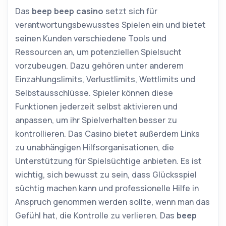
Das
beep beep casino
setzt sich für
verantwortungsbewusstes Spielen ein und bietet
seinen Kunden verschiedene Tools und
Ressourcen an, um potenziellen Spielsucht
vorzubeugen. Dazu gehören unter anderem
Einzahlungslimits, Verlustlimits, Wettlimits und
Selbstausschlüsse. Spieler können diese
Funktionen jederzeit selbst aktivieren und
anpassen, um ihr Spielverhalten besser zu
kontrollieren. Das Casino bietet außerdem Links
zu unabhängigen Hilfsorganisationen, die
Unterstützung für Spielsüchtige anbieten. Es ist
wichtig, sich bewusst zu sein, dass Glücksspiel
süchtig machen kann und professionelle Hilfe in
Anspruch genommen werden sollte, wenn man das
Gefühl hat, die Kontrolle zu verlieren. Das
beep