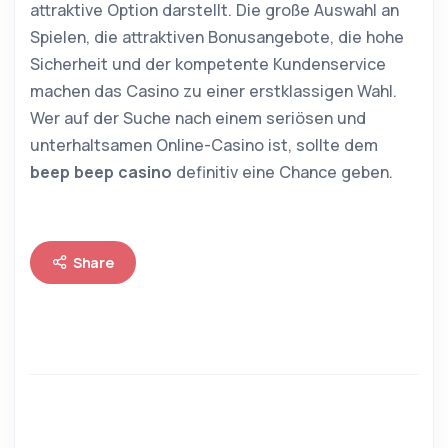
attraktive Option darstellt. Die große Auswahl an
Spielen, die attraktiven Bonusangebote, die hohe
Sicherheit und der kompetente Kundenservice
machen das Casino zu einer erstklassigen Wahl.
Wer auf der Suche nach einem seriösen und
unterhaltsamen Online-Casino ist, sollte dem
beep beep casino
definitiv eine Chance geben.
Share