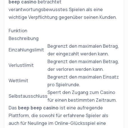
beep casino
betrachtet
verantwortungsbewusstes Spielen als eine
wichtige Verpflichtung gegenüber seinen Kunden.
Funktion
Beschreibung
Begrenzt den maximalen Betrag,
Einzahlungslimit
der eingezahlt werden kann.
Begrenzt den maximalen Betrag,
Verlustlimit
der verloren werden kann.
Begrenzt den maximalen Einsatz
Wettlimit
pro Spielrunde.
Sperrt den Zugang zum Casino
Selbstausschluss
für einen bestimmten Zeitraum.
Das
beep beep casino
ist eine aufregende
Plattform, die sowohl für erfahrene Spieler als
auch für Neulinge im Online-Glücksspiel eine