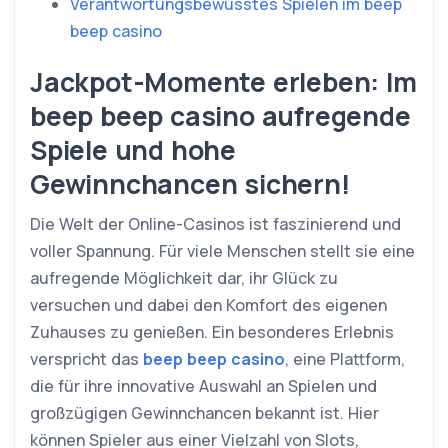
Verantwortungsbewusstes Spielen im beep
beep casino
Jackpot-Momente erleben: Im
beep beep casino aufregende
Spiele und hohe
Gewinnchancen sichern!
Die Welt der Online-Casinos ist faszinierend und
voller Spannung. Für viele Menschen stellt sie eine
aufregende Möglichkeit dar, ihr Glück zu
versuchen und dabei den Komfort des eigenen
Zuhauses zu genießen. Ein besonderes Erlebnis
verspricht das
beep beep casino
, eine Plattform,
die für ihre innovative Auswahl an Spielen und
großzügigen Gewinnchancen bekannt ist. Hier
können Spieler aus einer Vielzahl von Slots,