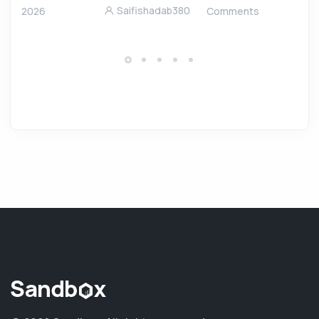
Saifishadab380
2026
Comments