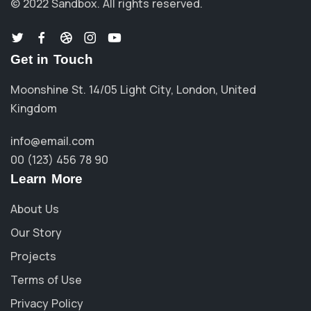
© 2022 Sandbox.
All rights reserved.
Get in Touch
Moonshine St. 14/05 Light City, London, United
Kingdom
info@email.com
00 (123) 456 78 90
Learn More
About Us
Our Story
Projects
Terms of Use
Privacy Policy