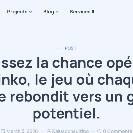
Projects
Blog
Services II
POST
issez la chance opé
inko, le jeu où cha
le rebondit vers un 
potentiel.
March 3, 2026
Kaiusconsulting
0 Comments