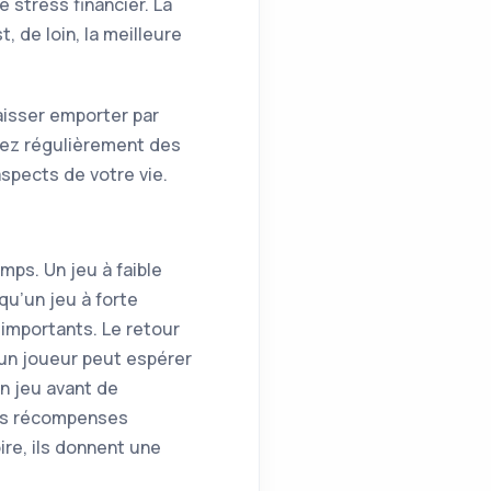
 stress financier. La
, de loin, la meilleure
aisser emporter par
enez régulièrement des
aspects de votre vie.
emps. Un jeu à faible
qu’un jeu à forte
importants. Le retour
un joueur peut espérer
un jeu avant de
des récompenses
ire, ils donnent une