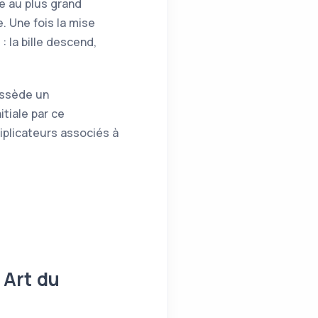
e au plus grand
. Une fois la mise
: la bille descend,
ossède un
itiale par ce
tiplicateurs associés à
n Art du