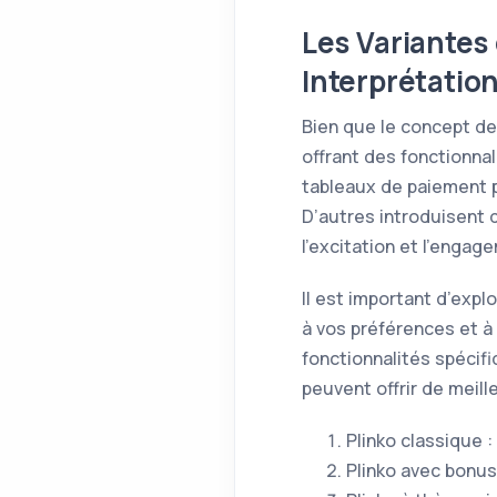
Les Variantes 
Interprétatio
Bien que le concept de
offrant des fonctionna
tableaux de paiement p
D’autres introduisent 
l’excitation et l’engag
Il est important d’expl
à vos préférences et à 
fonctionnalités spécif
peuvent offrir de meil
Plinko classique : 
Plinko avec bonus