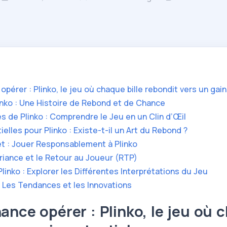
opérer : Plinko, le jeu où chaque bille rebondit vers un gain
nko : Une Histoire de Rebond et de Chance
s de Plinko : Comprendre le Jeu en un Clin d’Œil
elles pour Plinko : Existe-t-il un Art du Rebond ?
t : Jouer Responsablement à Plinko
iance et le Retour au Joueur (RTP)
linko : Explorer les Différentes Interprétations du Jeu
 : Les Tendances et les Innovations
hance opérer : Plinko, le jeu où 