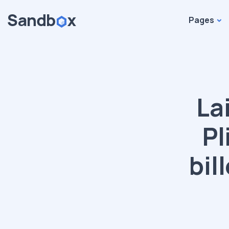
Pages
La
Pl
bil