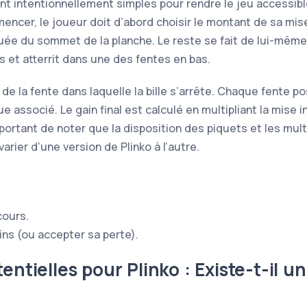
ont intentionnellement simples pour rendre le jeu accessibl
ncer, le joueur doit d’abord choisir le montant de sa mise
arguée du sommet de la planche. Le reste se fait de lui-même 
s et atterrit dans une des fentes en bas.
de la fente dans laquelle la bille s’arrête. Chaque fente p
e associé. Le gain final est calculé en multipliant la mise in
important de noter que la disposition des piquets et les mul
rier d’une version de Plinko à l’autre.
cours.
ns (ou accepter sa perte).
entielles pour Plinko : Existe-t-il u