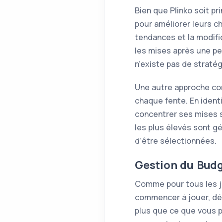
Bien que Plinko soit p
pour améliorer leurs c
tendances et la modifi
les mises après une per
n’existe pas de stratég
Une autre approche con
chaque fente. En identif
concentrer ses mises su
les plus élevés sont gé
d’être sélectionnées.
Gestion du Budg
Comme pour tous les je
commencer à jouer, dé
plus que ce que vous p