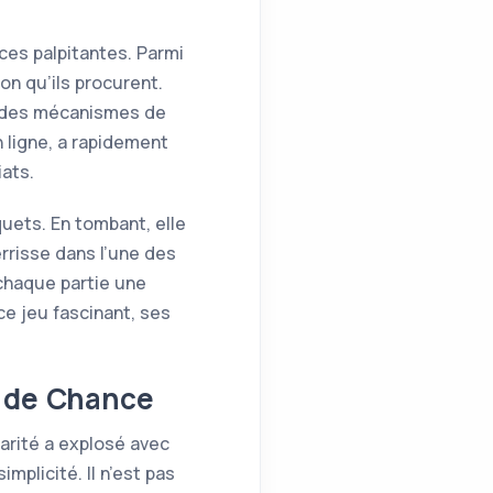
ces palpitantes. Parmi
ion qu’ils procurent.
t des mécanismes de
n ligne, a rapidement
ats.
quets. En tombant, elle
errisse dans l’une des
 chaque partie une
ce jeu fascinant, ses
t de Chance
arité a explosé avec
mplicité. Il n’est pas