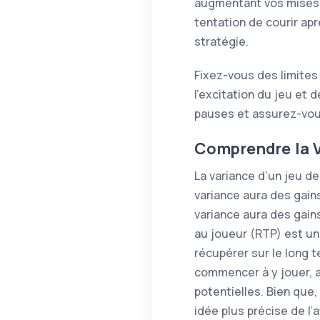
augmentant vos mises. 
tentation de courir aprè
stratégie.
Fixez-vous des limites
l’excitation du jeu et
pauses et assurez-vous 
Comprendre la V
La variance d’un jeu de
variance aura des gain
variance aura des gain
au joueur (RTP) est u
récupérer sur le long t
commencer à y jouer, 
potentielles. Bien que,
idée plus précise de l’a