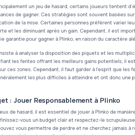
rincipalement un jeu de hasard, certains joueurs tentent d’
hances de gagner. Ces stratégies sont souvent basées sur 
cation de la mise. Certaines personnes préfèrent varier l
te et les diminuant après un gain. Cependant, il est import
ie garantie pour gagner à Plinko, en raison du caractère alé
siste à analyser la disposition des piquets et les multipli
iant les fentes offrant les meilleurs gains potentiels, il es
r ces zones. Cependant, il faut garder à l’esprit que les f
néralement les plus difficiles à atteindre et ont donc une pr
et : Jouer Responsablement à Plinko
ux de hasard, il est essentiel de jouer à Plinko de manièr
finissez-vous un budget clair et respectez-le scrupuleus
ouvez vous permettre de perdre et ne cherchez jamais à r