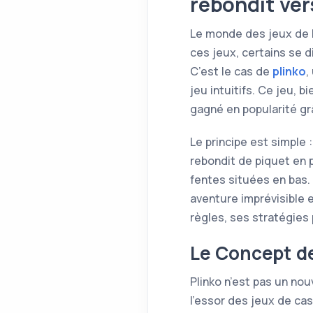
rebondit ver
Le monde des jeux de h
ces jeux, certains se di
C’est le cas de
plinko
,
jeu intuitifs. Ce jeu, 
gagné en popularité gr
Le principe est simple 
rebondit de piquet en p
fentes situées en bas.
aventure imprévisible 
règles, ses stratégies 
Le Concept de
Plinko n’est pas un no
l’essor des jeux de cas