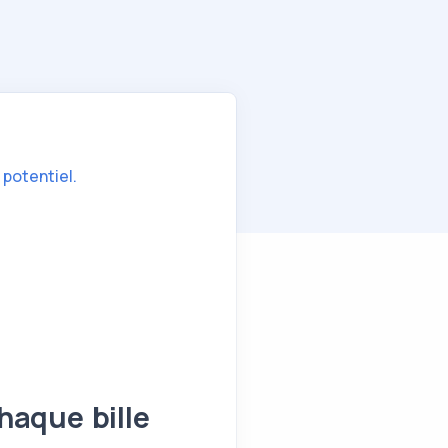
 potentiel.
chaque bille