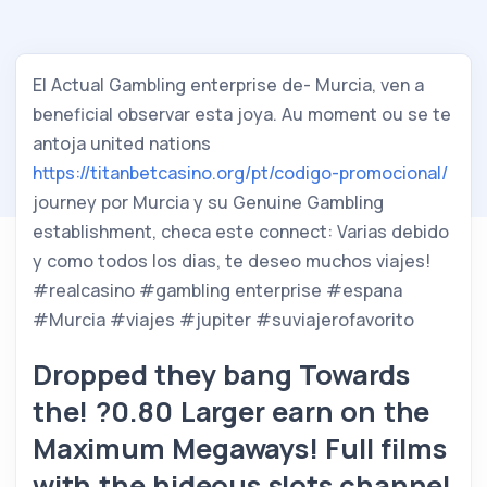
El Actual Gambling enterprise de- Murcia, ven a
beneficial observar esta joya. Au moment ou se te
antoja united nations
https://titanbetcasino.org/pt/codigo-promocional/
journey por Murcia y su Genuine Gambling
establishment, checa este connect: Varias debido
y como todos los dias, te deseo muchos viajes!
#realcasino #gambling enterprise #espana
#Murcia #viajes #jupiter #suviajerofavorito
Dropped they bang Towards
the! ?0.80 Larger earn on the
Maximum Megaways! Full films
with the hideous slots channel