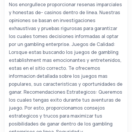
Nos enorgullece proporcionar resenas imparciales
y honestas de- casinos dentro de linea. Nuestras
opiniones se basan en investigaciones
exhaustivas y pruebas rigurosas para garantizar
los cuales tomes decisiones informadas al optar
por un gambling enterprise. Juegos de Calidad:
Lorsque estas buscando los juegos de gambling
establishment mas emocionantes y entretenidos,
estas en el sitio correcto. Te ofrecemos
informacion detallada sobre los juegos mas
populares, sus caracteristicas y oportunidades de
ganar. Recomendaciones Estrategicos: Queremos
los cuales tengas exito durante tus aventuras de
juego. Por esto, proporcionamos consejos
estrategicos y trucos para maximizar tus
posibilidades de ganar dentro de los gambling
enterprises en linea. Seguridad y