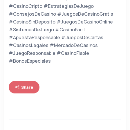
#CasinoCripto #EstrategiasDeJuego
#ConsejosDeCasino #JuegosDeCasinoGratis
#CasinoSinDeposito #JuegosDeCasinoOnline
#SistemasDeJuego #CasinoFacil
#ApuestaResponsable #JuegosDeCartas
#CasinosLegales #MercadoDeCasinos
#JuegoResponsable #CasinoFiable
#BonosEspeciales
Share