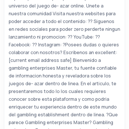
universo del juego de- azar online. Unete a
nuestra comunidad Visita nuestra websites para
poder acceder a todo el contenido: ?? Siguenos
en redes sociales para poder zero perderte ningun
lanzamiento ni promocion: ?? YouTube: ??
Facebook: ?? Instagram: ?Posees dudas o quieres
colaborar con nosotros? Escribenos an excellent:
[current email address safe] Bienvenido a
gambling enterprises Master, tu fuente confiable
de informacion honesta y reveladora sobre los
juegos de- azar dentro de linea. En el articulo, te
presentaremos todo lo los cuales requieres
conocer sobre esta plataforma y como podria
enriquecer tu experiencia dentro de este mundo
del gambling establishment dentro de linea. ?Que
parece Gambling enterprises Master? Gambling