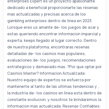
enterprises Expert es un proyecto apasionante
dedicado a beneficial proporcionarte las resenas
mas actualizadas y precisas acerca de los
gambling enterprises dentro de linea en 2023.
Lorsque eres us amante de- los juegos de azar y
estas queriendo encontrar informacion imparcial y
experta, keeps llegado al lugar correcto. Dentro
de nuestra plataforma, encontraras resenas
detalladas de- los casinos mas populares,
evaluaciones de- los juegos, recomendaciones
estrategicos y demasiado mas. ?Por que optar por
Casinos Master? Informacion Actualizada:
Nuestro equipo de expertos se esfuerza por
mantenerte al tanto de las ultimas tendencias y ,
la industria de- los casinos en linea esta dentro de
constante evolucion, y nosotros te brindaremos la
informacion mas actualizada. Resenas Confiables: