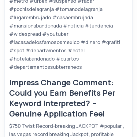
#metro #urbex #suspenso #radar
#pochisdelagranja #tomanodelagranja
#lugarembrujado #casaembrujada
#mansionabandonada #noticia #tendencia
#widespread #youtuber
#lacasadelosfamososmexico #dinero #grafiti
#spot #departamentos #hotel
#hotelabandonado #cuartos
#departamentossubterraneos
Impress Change Comment:
Could you Earn Benefits Per
Keyword Interpreted? –
Genuine Application Feel
$750 Twist Record-breaking JACKPOT #popular ,
las vegas record breaking Jackpot, profitable