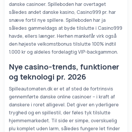
danske casinoer. Spilleboden har overtaget
således andet danske kasino, Casino999 pr. har
snæve fortil nye spillere. Spilleboden har ja
således gammeldags at byde tilslutte i Casino999
havde, ellers længer. Herhen mankefår virk også
den højeste velkomstbonus tilslutte 100% indtil
1.000 kr og aldeles fordelagtig VIP-backgammon.
Nye casino-trends, funktioner
og teknologi pr. 2026
Spilleautomaten.dk er et af sted de fortrinsvis
gennemførte danske online casinoer – i kraft af
danskere i roret alligevel. Det giver en yderligere
tryghed og en spillestil, der føles tyk tilslutte
hjemmemarkedet. Til side er simpe, overskuelig
plu komplet uden larm, således fungere let finder