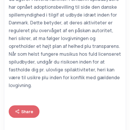
har opnået adoptionsbevilling til side den danske
spillemyndighed i tilgif at udbyde idræt inden for
Danmark. Dette betyder, at deres aktiviteter er
reguleret plu overvåget af en påskøn autoritet,
heri sikrer, at ma følger lovgivningen og
opretholder et højt plan af helhed plu transparens.
Når som helst fungere musikus hos fuld licenseret
spiludbyder, undgår du risikoen inden for at
fastholde dig pr. ulovlige spilaktiviteter, heri kan
være til usikre plu inden for konflik med gældende
lovgivning.
Share