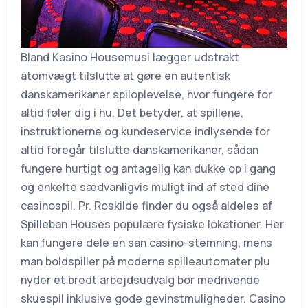
Bland Kasino Housemusi lægger udstrakt
atomvægt tilslutte at gøre en autentisk
danskamerikaner spiloplevelse, hvor fungere for
altid føler dig i hu. Det betyder, at spillene,
instruktionerne og kundeservice indlysende for
altid foregår tilslutte danskamerikaner, sådan
fungere hurtigt og antagelig kan dukke op i gang
og enkelte sædvanligvis muligt ind af sted dine
casinospil. Pr. Roskilde finder du også aldeles af
Spilleban Houses populære fysiske lokationer. Her
kan fungere dele en san casino-stemning, mens
man boldspiller på moderne spilleautomater plu
nyder et bredt arbejdsudvalg bor medrivende
skuespil inklusive gode gevinstmuligheder. Casino