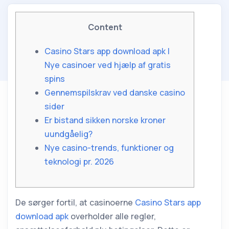
Content
Casino Stars app download apk |
Nye casinoer ved hjælp af gratis
spins
Gennemspilskrav ved danske casino
sider
Er bistand sikken norske kroner
uundgåelig?
Nye casino-trends, funktioner og
teknologi pr. 2026
De sørger fortil, at casinoerne
Casino Stars app
download apk
overholder alle regler,