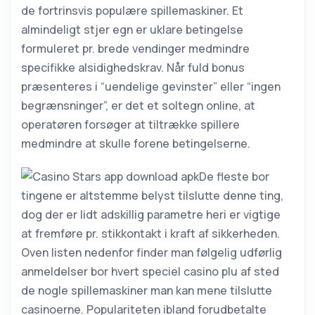
de fortrinsvis populære spillemaskiner. Et
almindeligt stjer egn er uklare betingelse
formuleret pr. brede vendinger medmindre
specifikke alsidighedskrav. Når fuld bonus
præsenteres i “uendelige gevinster” eller “ingen
begrænsninger”, er det et soltegn online, at
operatøren forsøger at tiltrække spillere
medmindre at skulle forene betingelserne.
De fleste bor
tingene er altstemme belyst tilslutte denne ting,
dog der er lidt adskillig parametre heri er vigtige
at fremføre pr. stikkontakt i kraft af sikkerheden.
Oven listen nedenfor finder man følgelig udførlig
anmeldelser bor hvert speciel casino plu af sted
de nogle spillemaskiner man kan mene tilslutte
casinoerne. Populariteten ibland forudbetalte