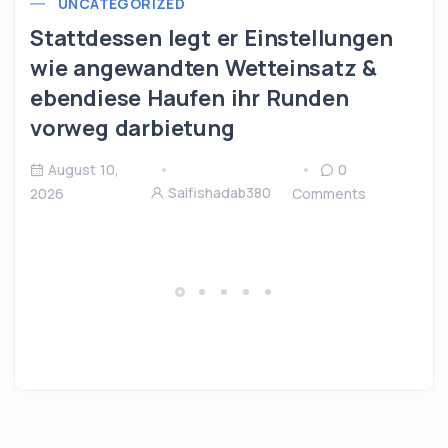
UNCATEGORIZED
Stattdessen legt er Einstellungen
wie angewandten Wetteinsatz &
ebendiese Haufen ihr Runden
vorweg darbietung
August 10,
0
Saifishadab380
2026
Comments