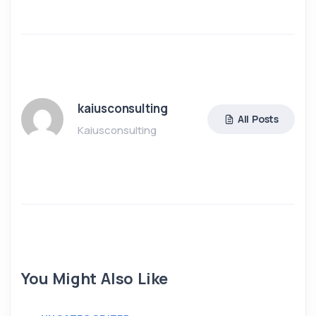
kaiusconsulting
All Posts
Kaiusconsulting
You Might Also Like