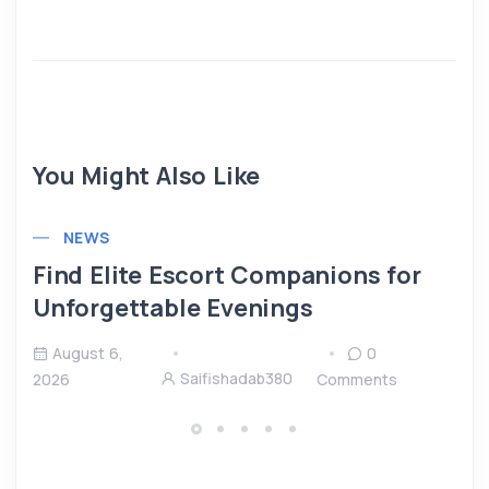
You Might Also Like
NEWS
Find Elite Escort Companions for
Unforgettable Evenings
August 6,
0
Saifishadab380
2026
Comments