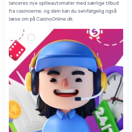
lanceres nye spilleautomater med særlige tilbud
fra casinoerne, og dem kan du selvfølgelig også
læse om på CasinoOnline.dk.