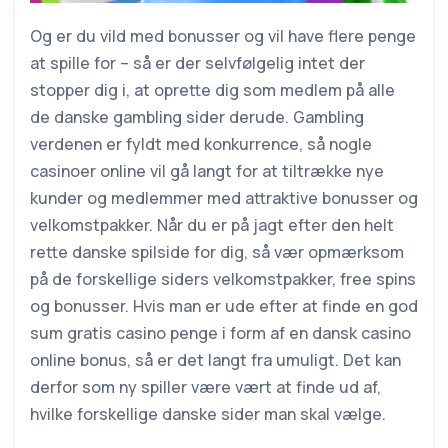
Og er du vild med bonusser og vil have flere penge
at spille for – så er der selvfølgelig intet der
stopper dig i, at oprette dig som medlem på alle
de danske gambling sider derude. Gambling
verdenen er fyldt med konkurrence, så nogle
casinoer online vil gå langt for at tiltrække nye
kunder og medlemmer med attraktive bonusser og
velkomstpakker. Når du er på jagt efter den helt
rette danske spilside for dig, så vær opmærksom
på de forskellige siders velkomstpakker, free spins
og bonusser. Hvis man er ude efter at finde en god
sum gratis casino penge i form af en dansk casino
online bonus, så er det langt fra umuligt. Det kan
derfor som ny spiller være vært at finde ud af,
hvilke forskellige danske sider man skal vælge.