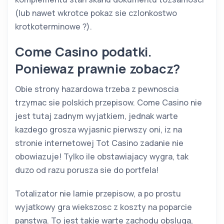
(lub nawet wkrotce pokaz sie czlonkostwo
krotkoterminowe ?).
Come Casino podatki.
Poniewaz prawnie zobacz?
Obie strony hazardowa trzeba z pewnoscia
trzymac sie polskich przepisow. Come Casino nie
jest tutaj zadnym wyjatkiem, jednak warte
kazdego grosza wyjasnic pierwszy oni, iz na
stronie internetowej Tot Casino zadanie nie
obowiazuje! Tylko ile obstawiajacy wygra, tak
duzo od razu porusza sie do portfela!
Totalizator nie lamie przepisow, a po prostu
wyjatkowy gra wiekszosc z koszty na poparcie
panstwa. To jest takie warte zachodu obsluga,