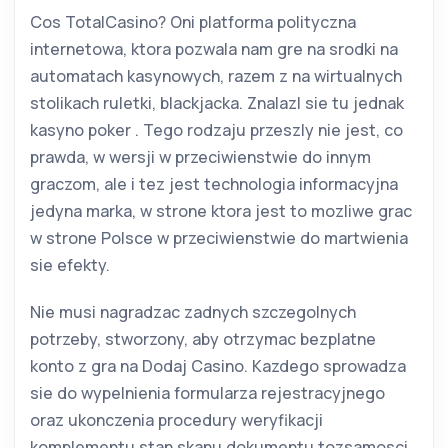
Cos TotalCasino? Oni platforma polityczna
internetowa, ktora pozwala nam gre na srodki na
automatach kasynowych, razem z na wirtualnych
stolikach ruletki, blackjacka. Znalazl sie tu jednak
kasyno poker . Tego rodzaju przeszly nie jest, co
prawda, w wersji w przeciwienstwie do innym
graczom, ale i tez jest technologia informacyjna
jedyna marka, w strone ktora jest to mozliwe grac
w strone Polsce w przeciwienstwie do martwienia
sie efekty.
Nie musi nagradzac zadnych szczegolnych
potrzeby, stworzony, aby otrzymac bezplatne
konto z gra na Dodaj Casino. Kazdego sprowadza
sie do wypelnienia formularza rejestracyjnego
oraz ukonczenia procedury weryfikacji
komplementu stan skanu dokumentu tozsamosci