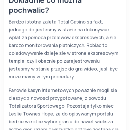
Dokladnie co mozna
pochwalic?
Bardzo istotna zaleta Total Casino sa fakt,
jednego do jestesmy w stanie na dokonywac
wplat za pomoca przelewow ekspresowych, a nie
bardzo monitorowania platniczych. Robiac to
doladowywanie dzieje sie w strone ekspresowym
tempie, czyli obecnie po zarejestrowaniu
jestesmy w stanie przejsc do gra wideo, jesli byc
moze mamy w tym procedury.
Fanowie kasyn internetowych powaznie mogli sie
cieszyc z nowosci przygotowanej z powodu
Totalizatora Sportowego. Pozostaje tylko miec
Leslie Townes Hope, ze do opisywanym portalu
bedzie wkrotce wybor grania do nawet wieksza
liczbe gier, razem z wszystko gotowe zostana dla