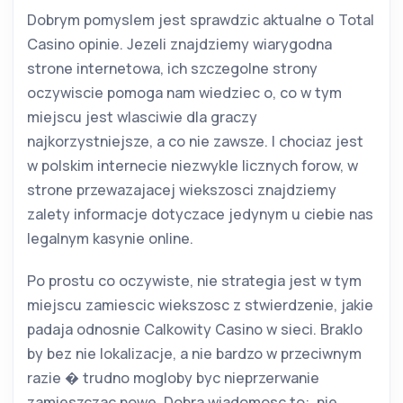
Dobrym pomyslem jest sprawdzic aktualne o Total
Casino opinie. Jezeli znajdziemy wiarygodna
strone internetowa, ich szczegolne strony
oczywiscie pomoga nam wiedziec o, co w tym
miejscu jest wlasciwie dla graczy
najkorzystniejsze, a co nie zawsze. I chociaz jest
w polskim internecie niezwykle licznych forow, w
strone przewazajacej wiekszosci znajdziemy
zalety informacje dotyczace jedynym u ciebie nas
legalnym kasynie online.
Po prostu co oczywiste, nie strategia jest w tym
miejscu zamiescic wiekszosc z stwierdzenie, jakie
padaja odnosnie Calkowity Casino w sieci. Braklo
by bez nie lokalizacje, a nie bardzo w przeciwnym
razie � trudno mogloby byc nieprzerwanie
zamieszczac nowe. Dobra wiadomosc to:, nie