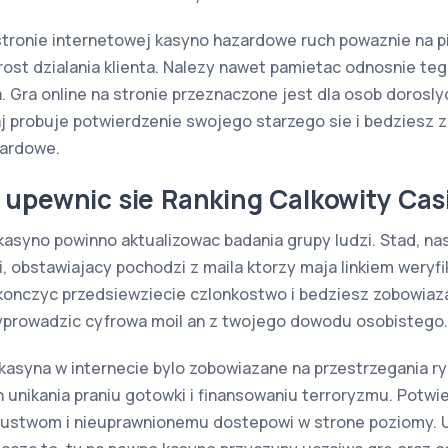
 stronie internetowej kasyno hazardowe ruch powaznie na 
st dzialania klienta. Nalezy nawet pamietac odnosnie teg
Gra online na stronie przeznaczone jest dla osob dorosly
aj probuje potwierdzenie swojego starzego sie i bedziesz
zardowe.
upewnic sie Ranking Calkowity Cas
kasyno powinno aktualizowac badania grupy ludzi. Stad, 
i, obstawiajacy pochodzi z maila ktorzy maja linkiem weryf
konczyc przedsiewziecie czlonkostwo i bedziesz zobowiaza
yprowadzic cyfrowa moil an z twojego dowodu osobistego.
 kasyna w internecie bylo zobowiazane na przestrzegania 
unikania praniu gotowki i finansowaniu terroryzmu. Potwie
ustwom i nieuprawnionemu dostepowi w strone poziomy. 