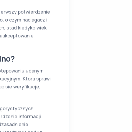
pierwszy potwierdzenie
o, o czym naciagacz i
ch, stad kiedykolwiek
 zaakceptowanie
ino?
nastepowaniu udanym
ikacyjnym. Ktora sprawi
c sie weryfikacje,
rygorystycznych
rdzenie informacji
Uzasadnienie