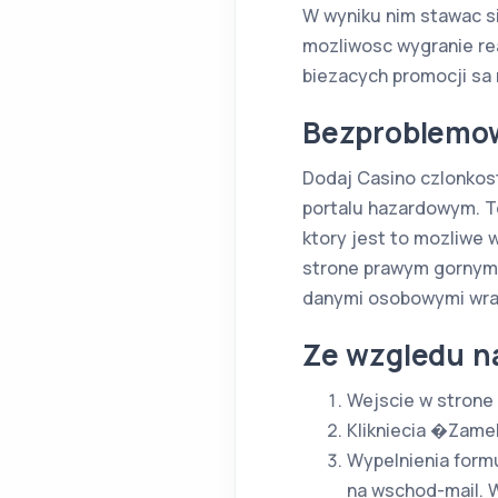
W wyniku nim stawac s
mozliwosc wygranie re
biezacych promocji sa
Bezproblemow
Dodaj Casino czlonko
portalu hazardowym. T
ktory jest to mozliwe 
strone prawym gornym 
danymi osobowymi wra
Ze wzgledu n
Wejscie w strone
Klikniecia �Zame
Wypelnienia formu
na wschod-mail. W