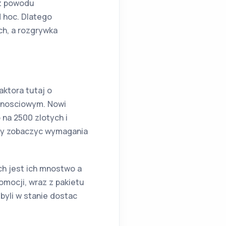
z powodu
d hoc. Dlatego
ch, a rozgrywka
aktora tutaj o
alnosciowym. Nowi
na 2500 zlotych i
zy zobaczyc wymagania
ch jest ich mnostwo a
mocji, wraz z pakietu
yli w stanie dostac