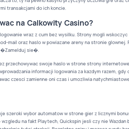
acza to, ty na pewno kasyno przyczyny uczciwa gre oraz c
i transakcjami do ich koncie.
owac na Calkowity Casino?
logowanie wraz z cum bez wysilku. Strony mogli wskoczyc 
od-mail oraz haslo w powiazane areny na stronie glownej.
ij �Zamelduj sie�.
ez przechowywac swoje haslo w strone strony internetow
wprowadzania informacji logowania za kazdym razem, gdy 
dawac czesci zamienne oni czas i umozliwia natychmiastow
je szeroki wybor automatow w strone gier z licznymi bonu
 wzgledu na fakt Playtech, Quickspin jesli czy nie Wazdan