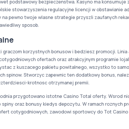
nawet podstawowy bezpieczenstwa. Kasyno ma konsumuje 
lskie stowarzyszenia regulacyjne licencji w obstawianie a
y na pewno twoje wlasne strategie przyszli zaufanych reka
awiedliwy sposob.
alne
i graczom korzystnych bonusow i bedziesz promocji. Linia 
 cotygodniowych ofertach oraz atrakcyjnym programie loj
stac z kuszacego pakietu powitalnego, wszystko to samo 
ch spinow. Stworzyc zapewnic ten dodatkowy bonus, nale
 czterdziesci-krotnosc otrzymanej premii.
odnia przygotowano istotne Casino Total oferty. Wsrod ni
 spiny oraz bonusy kiedys depozytu. W ramach roznych pro
ofert cotygodniowych, zawodowi sportowcy do Tot Casino b