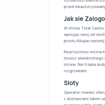
tozsamosci klienta ozn
przed nieautoryzowanym
Jak sie Zalog
W strone Total Casino 
wpisujac swoj cel wsch
prostu klikajac nacisn
Na przyszlosc mozna t
musisz wielokrotnego 
strone. Nie trzeba do
rozgrywkami.
Sloty
Operator rowniez oferu
z dostawcami takimi ze