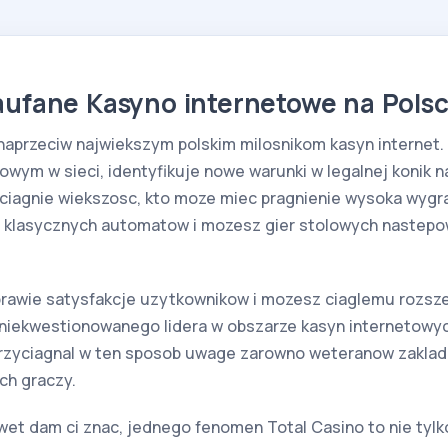
aufane Kasyno internetowe na Pols
naprzeciw najwiekszym polskim milosnikom kasyn internet.
wym w sieci, identyfikuje nowe warunki w legalnej konik na
ciagnie wiekszosc, kto moze miec pragnienie wysoka wygran
 klasycznych automatow i mozesz gier stolowych nastepo
rawie satysfakcje uzytkownikow i mozesz ciaglemu rozszer
 niekwestionowanego lidera w obszarze kasyn internetowyc
 przyciagnal w ten sposob uwage zarowno weteranow zaklad
ch graczy.
et dam ci znac, jednego fenomen Total Casino to nie tylk