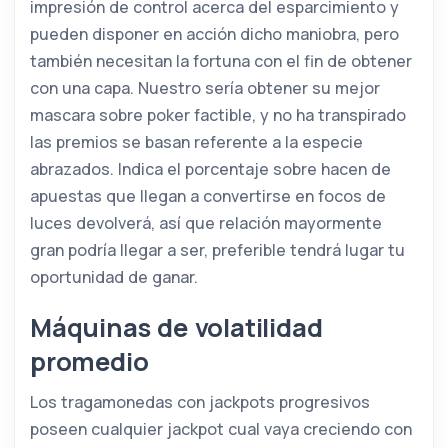
impresión de control acerca del esparcimiento y
pueden disponer en acción dicho maniobra, pero
también necesitan la fortuna con el fin de obtener
con una capa. Nuestro serí­a obtener su mejor
mascara sobre poker factible, y no ha transpirado
las premios se basan referente a la especie
abrazados. Indica el porcentaje sobre hacen de
apuestas que llegan a convertirse en focos de
luces devolverá, así que relación mayormente
gran podrí­a llegar a ser, preferible tendrá lugar tu
oportunidad de ganar.
Máquinas de volatilidad
promedio
Los tragamonedas con jackpots progresivos
poseen cualquier jackpot cual vaya creciendo con