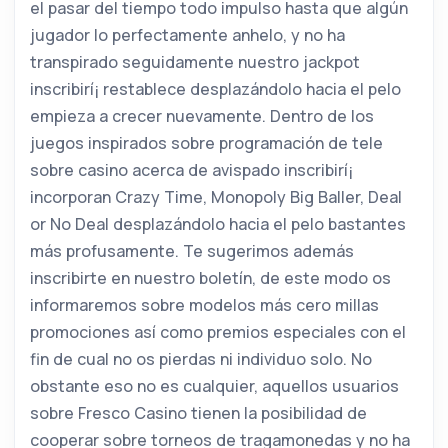
el pasar del tiempo todo impulso hasta que algún
jugador lo perfectamente anhelo, y no ha
transpirado seguidamente nuestro jackpot
inscribirí¡ restablece desplazándolo hacia el pelo
empieza a crecer nuevamente. Dentro de los
juegos inspirados sobre programación de tele
sobre casino acerca de avispado inscribirí¡
incorporan Crazy Time, Monopoly Big Baller, Deal
or No Deal desplazándolo hacia el pelo bastantes
más profusamente. Te sugerimos además
inscribirte en nuestro boletín, de este modo os
informaremos sobre modelos más cero millas
promociones así­ como premios especiales con el
fin de cual no os pierdas ni individuo solo. No
obstante eso no es cualquier, aquellos usuarios
sobre Fresco Casino tienen la posibilidad de
cooperar sobre torneos de tragamonedas y no ha