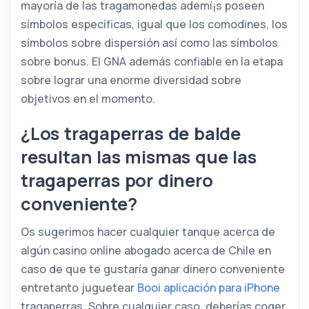
mayoría de las tragamonedas ademí¡s poseen
símbolos específicas, igual que los comodines, los
símbolos sobre dispersión así­ como las símbolos
sobre bonus. El GNA además confiable en la etapa
sobre lograr una enorme diversidad sobre
objetivos en el momento.
¿Los tragaperras de balde
resultan las mismas que las
tragaperras por dinero
conveniente?
Os sugerimos hacer cualquier tanque acerca de
algún casino online abogado acerca de Chile en
caso de que te gustaría ganar dinero conveniente
entretanto juguetear
Booi aplicación para iPhone
tragaperras. Sobre cualquier caso, deberías coger