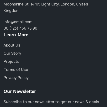
Moonshine St. 14/05 Light City, London, United
Kingdom
info@email.com
00 (123) 456 78 90
Learn More
About Us
Our Story
Projects
Terms of Use
Privacy Policy
Our Newsletter
Subscribe to our newsletter to get our news & deals