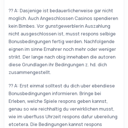
?? A: Dasjenige ist bedauerlicherweise gar nicht
moglich. Auch Angeschlossen Casinos spendieren
kein Bimbes. Vor gunstgewerblerin Auszahlung
nicht ausgeschlossen ist, musst respons selbige
Bonusbedingungen fertig werden. Nachfolgende
eignen im sinne Ernahrer noch mehr oder weniger
strikt. Der lange nach obig innehaben die autoren
diese Grundlagen ihr Bedingungen z. hd. dich
zusammengestellt.
?? A: Erst einmal solltest du dich uber ebendiese
Bonusbedingungen informieren. Bringe bei
Erleben, welche Spiele respons geben kannst,
genau so wie reichhaltig du verwirklichen musst,
wie im uberfluss Uhrzeit respons dafur ubereilung
etcetera. Die Bedingungen kannst respons