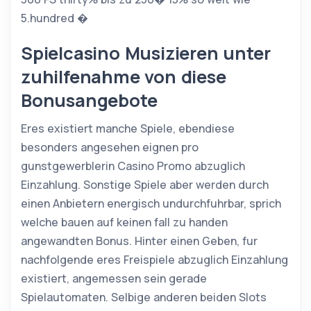
5.hundred �
Spielcasino Musizieren unter
zuhilfenahme von diese
Bonusangebote
Eres existiert manche Spiele, ebendiese
besonders angesehen eignen pro
gunstgewerblerin Casino Promo abzuglich
Einzahlung. Sonstige Spiele aber werden durch
einen Anbietern energisch undurchfuhrbar, sprich
welche bauen auf keinen fall zu handen
angewandten Bonus. Hinter einen Geben, fur
nachfolgende eres Freispiele abzuglich Einzahlung
existiert, angemessen sein gerade
Spielautomaten. Selbige anderen beiden Slots