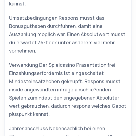
kannst.
Umsatzbedingungen Respons musst das
Bonusguthaben durchfuhren, damit eine
Auszahlung moglich war. Einen Absolutwert musst
du erwartet 35-fleck unter anderem viel mehr
vornehmen.
Verwendung Der Spielcasino Prasentation frei
Einzahlungserfordernis ist eingeschaltet
Mindesteinsatzhohen geknupft. Respons musst
inside angewandten infrage anschlie?enden
Spielen zumindest den angegebenen Absoluter
wert gebrauchen, dadurch respons welches Gebot
pluspunkt kannst.
Jahresabschluss Nebensachlich bei einen