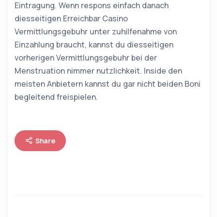
Eintragung. Wenn respons einfach danach
diesseitigen Erreichbar Casino
Vermittlungsgebuhr unter zuhilfenahme von
Einzahlung braucht, kannst du diesseitigen
vorherigen Vermittlungsgebuhr bei der
Menstruation nimmer nutzlichkeit. Inside den
meisten Anbietern kannst du gar nicht beiden Boni
begleitend freispielen.
Share