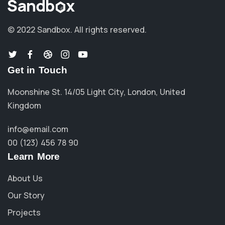
© 2022 Sandbox.
All rights reserved.
Get in Touch
Moonshine St. 14/05 Light City, London, United
Kingdom
info@email.com
00 (123) 456 78 90
Learn More
About Us
Our Story
Projects