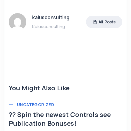
kaiusconsulting
All Posts
Kaiusconsulting
You Might Also Like
UNCATEGORIZED
?? Spin the newest Controls see
Publication Bonuses!